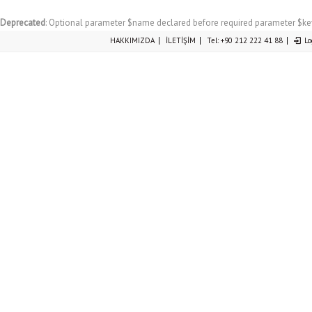
Deprecated
: Optional parameter $name declared before required parameter $keys
HAKKIMIZDA
İLETİŞİM
Tel: +90 212 222 41 88
Lo