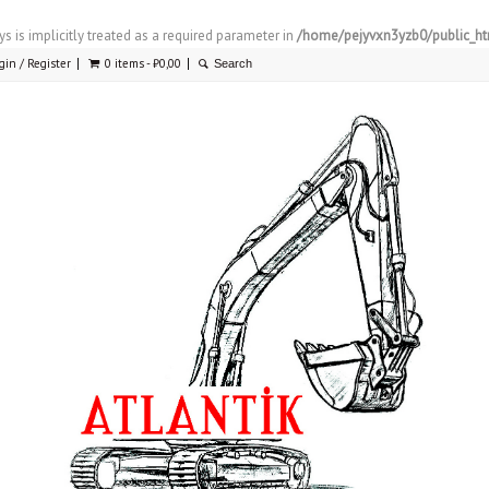
 is implicitly treated as a required parameter in
/home/pejyvxn3yzb0/public_htm
gin / Register
0 items -
₺
0,00