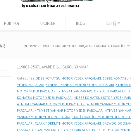
PORTFÖY
ÜRÜNLER
BLOG
İLETİŞİM
MAR
Home
FORKLİFT MOTOR YEDEK PARÇALARI
KOMATSU FORKLİFT MO
119802-25071 AVARE DİŞLİ BURCU YANMAR
Categories:
3D88 KOMATSU MOTOR YEDEK PARÇALARI
,
3D88E KOMATSU 
YEDEK PARÇALARI
,
3TNE84T YANMAR MOTOR YEDEK PARÇALARI
,
3TNE88 Y
MOTOR YEDEK PARÇALARI
,
3TNV84T YANMAR MOTOR YEDEK PARÇALARI
,
3
KOMATSU MOTOR YEDEK PARÇALARI
,
4D88E KOMATSU MOTOR YEDEK PAR
4TNE84T YANMAR MOTOR YEDEK PARÇALARI
,
4TNE88 YANMAR MOTOR YED
PARÇALARI
,
4TNV84T YANMAR MOTOR YEDEK PARÇALARI
,
4TNV88 YANMAR
YANMAR MOTOR YEDEK PARÇALARI
,
BAOLİ FORKLİFT MOTOR YEDEK PARÇA
PARÇALARI
,
CLARK FORKLİFT MOTOR YEDEK PARÇALARI
,
DAEWOO DOOSAN 
EKSKAVATÖR YANMAR MOTOR YEDEK PARÇALARI
,
FORKLİFT MOTOR YEDEK 