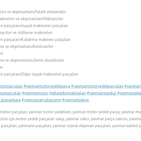
leri ve ekipmanları»Paletli ekskavatör
kineleri ve ekipmanları»Yükleyiciler
i parçaları»İnşaat makineleri parçaları
ciler ve istifleme makineleri
ri parçaları»Kaldırma makinesi parçaları
ne ve ekipmanları»Buldozerler
ri
ne ve ekipmanları»Zemin düzelticiler
er
i parçaları»Diğer inşaat makineleri parçaları
torparçaları
#yanmarmotoryedekparça
#yanmarmotoryedekparçaları
#yanmary
arparçaları
#yanmarmotor
#atlantikişmakinaları
#yanmaristanbul
#yanmaranka
alarıankara
#yanmarparçalarıizmir
#yanmartürkiye
otor parçaları, yanmar motor yedekleri, yanmar motor yedek parça, yanmar motor
r için motor yedek parçaları satışı, yanmar satıcı, yanmar parça satıcısı, yanma
parçaları, yanmarın parçaları, yanmar orjinal ekipman parçaları, yanmar kaliteli 