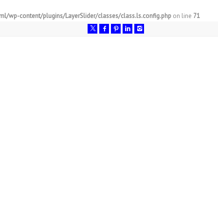
l/wp-content/plugins/LayerSlider/classes/class.ls.config.php
on line
71