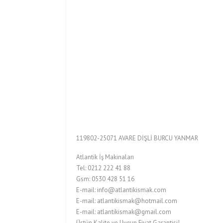
119802-25071 AVARE DİŞLİ BURCU YANMAR
Atlantik İş Makinaları
Tel: 0212 222 41 88
Gsm: 0530 428 51 16
E-mail: info@atlantikismak.com
E-mail: atlantikismak@hotmail.com
E-mail: atlantikismak@gmail.com
Üstün Kalite ve Uygun Fiyat Garantisi!