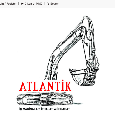
gin / Register
0 items -
₺
0,00