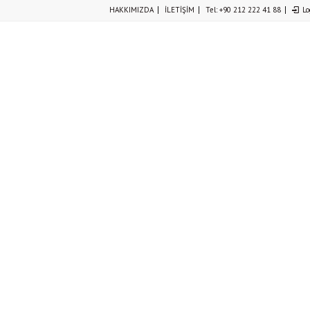
HAKKIMIZDA
İLETİŞİM
Tel: +90 212 222 41 88
Lo