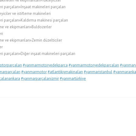
kineleri ve ekipmanları»Yükleyiciler
i parçaları»İnşaat makineleri parçaları
ciler ve istifleme makineleri
ri parçaları»Kaldırma makinesi parçaları
ne ve ekipmanları»Buldozerler
ri
ne ve ekipmanları»Zemin düzelticiler
er
i parçaları»Diğer inşaat makineleri parçaları
torparçaları
#yanmarmotoryedekparça
#yanmarmotoryedekparçaları
#yanmary
arparçaları
#yanmarmotor
#atlantikişmakinaları
#yanmaristanbul
#yanmaranka
alarıankara
#yanmarparçalarıizmir
#yanmartürkiye