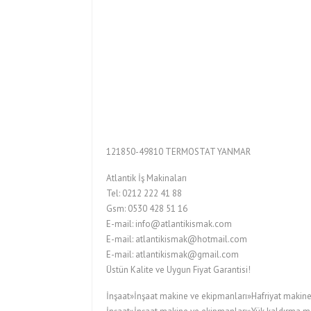
121850-49810 TERMOSTAT YANMAR
Atlantik İş Makinaları
Tel: 0212 222 41 88
Gsm: 0530 428 51 16
E-mail: info@atlantikismak.com
E-mail: atlantikismak@hotmail.com
E-mail: atlantikismak@gmail.com
Üstün Kalite ve Uygun Fiyat Garantisi!
İnşaat»İnşaat makine ve ekipmanları»Hafriyat makine