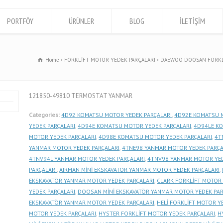
PORTFÖY
ÜRÜNLER
BLOG
İLETİŞİM
Home
FORKLİFT MOTOR YEDEK PARÇALARI
DAEWOO DOOSAN FORKL
121850-49810 TERMOSTAT YANMAR
Categories:
4D92 KOMATSU MOTOR YEDEK PARÇALARI
,
4D92E KOMATSU 
YEDEK PARÇALARI
,
4D94E KOMATSU MOTOR YEDEK PARÇALARI
,
4D94LE KO
MOTOR YEDEK PARÇALARI
,
4D98E KOMATSU MOTOR YEDEK PARÇALARI
,
4T
YANMAR MOTOR YEDEK PARÇALARI
,
4TNE98 YANMAR MOTOR YEDEK PARÇA
4TNV94L YANMAR MOTOR YEDEK PARÇALARI
,
4TNV98 YANMAR MOTOR YED
PARÇALARI
,
AIRMAN MİNİ EKSKAVATÖR YANMAR MOTOR YEDEK PARÇALARI
,
EKSKAVATÖR YANMAR MOTOR YEDEK PARÇALARI
,
CLARK FORKLİFT MOTOR 
YEDEK PARÇALARI
,
DOOSAN MİNİ EKSKAVATÖR YANMAR MOTOR YEDEK PAR
EKSKAVATÖR YANMAR MOTOR YEDEK PARÇALARI
,
HELİ FORKLİFT MOTOR Y
MOTOR YEDEK PARÇALARI
,
HYSTER FORKLİFT MOTOR YEDEK PARÇALARI
,
H