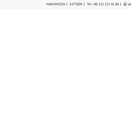
HAKKIMIZDA
İLETİŞİM
Tel: +90 212 222 41 88
Lo