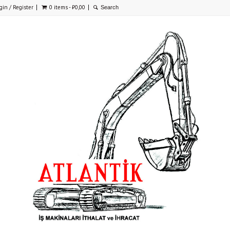
gin / Register
0 items -
₺
0,00