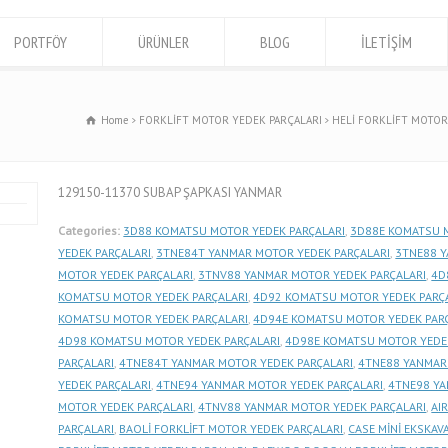
PORTFÖY
ÜRÜNLER
BLOG
İLETİŞİM
Home
FORKLİFT MOTOR YEDEK PARÇALARI
HELİ FORKLİFT MOTOR
129150-11370 SUBAP ŞAPKASI YANMAR
Categories:
3D88 KOMATSU MOTOR YEDEK PARÇALARI
,
3D88E KOMATSU 
YEDEK PARÇALARI
,
3TNE84T YANMAR MOTOR YEDEK PARÇALARI
,
3TNE88 Y
MOTOR YEDEK PARÇALARI
,
3TNV88 YANMAR MOTOR YEDEK PARÇALARI
,
4D
KOMATSU MOTOR YEDEK PARÇALARI
,
4D92 KOMATSU MOTOR YEDEK PARÇ
KOMATSU MOTOR YEDEK PARÇALARI
,
4D94E KOMATSU MOTOR YEDEK PAR
4D98 KOMATSU MOTOR YEDEK PARÇALARI
,
4D98E KOMATSU MOTOR YEDE
PARÇALARI
,
4TNE84T YANMAR MOTOR YEDEK PARÇALARI
,
4TNE88 YANMAR
YEDEK PARÇALARI
,
4TNE94 YANMAR MOTOR YEDEK PARÇALARI
,
4TNE98 YA
MOTOR YEDEK PARÇALARI
,
4TNV88 YANMAR MOTOR YEDEK PARÇALARI
,
AI
PARÇALARI
,
BAOLİ FORKLİFT MOTOR YEDEK PARÇALARI
,
CASE MİNİ EKSKA