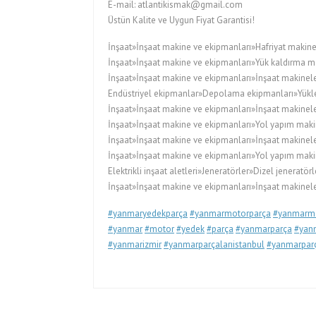
E-mail: atlantikismak@gmail.com
Üstün Kalite ve Uygun Fiyat Garantisi!
İnşaat»İnşaat makine ve ekipmanları»Hafriyat makine
İnşaat»İnşaat makine ve ekipmanları»Yük kaldırma ma
İnşaat»İnşaat makine ve ekipmanları»İnşaat makineler
Endüstriyel ekipmanlar»Depolama ekipmanları»Yükleyi
İnşaat»İnşaat makine ve ekipmanları»İnşaat makinele
İnşaat»İnşaat makine ve ekipmanları»Yol yapım maki
İnşaat»İnşaat makine ve ekipmanları»İnşaat makinele
İnşaat»İnşaat makine ve ekipmanları»Yol yapım maki
Elektrikli inşaat aletleri»Jeneratörler»Dizel jeneratörl
İnşaat»İnşaat makine ve ekipmanları»İnşaat makineler
#yanmaryedekparça
#yanmarmotorparça
#yanmarmo
#yanmar
#motor
#yedek
#parça
#yanmarparça
#yanm
#yanmarizmir
#yanmarparçalarıistanbul
#yanmarparç