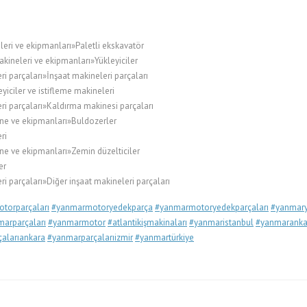
leri ve ekipmanları»Paletli ekskavatör
kineleri ve ekipmanları»Yükleyiciler
i parçaları»İnşaat makineleri parçaları
ciler ve istifleme makineleri
ri parçaları»Kaldırma makinesi parçaları
ne ve ekipmanları»Buldozerler
ri
ne ve ekipmanları»Zemin düzelticiler
er
i parçaları»Diğer inşaat makineleri parçaları
torparçaları
#yanmarmotoryedekparça
#yanmarmotoryedekparçaları
#yanmary
arparçaları
#yanmarmotor
#atlantikişmakinaları
#yanmaristanbul
#yanmaranka
alarıankara
#yanmarparçalarıizmir
#yanmartürkiye