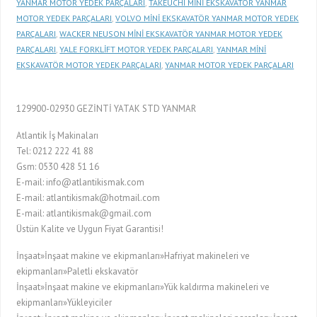
YANMAR MOTOR YEDEK PARÇALARI
,
TAKEUCHI MİNİ EKSKAVATÖR YANMAR
MOTOR YEDEK PARÇALARI
,
VOLVO MİNİ EKSKAVATÖR YANMAR MOTOR YEDEK
PARÇALARI
,
WACKER NEUSON MİNİ EKSKAVATÖR YANMAR MOTOR YEDEK
PARÇALARI
,
YALE FORKLİFT MOTOR YEDEK PARÇALARI
,
YANMAR MİNİ
EKSKAVATÖR MOTOR YEDEK PARÇALARI
,
YANMAR MOTOR YEDEK PARÇALARI
129900-02930 GEZİNTİ YATAK STD YANMAR
Atlantik İş Makinaları
Tel: 0212 222 41 88
Gsm: 0530 428 51 16
E-mail: info@atlantikismak.com
E-mail: atlantikismak@hotmail.com
E-mail: atlantikismak@gmail.com
Üstün Kalite ve Uygun Fiyat Garantisi!
İnşaat»İnşaat makine ve ekipmanları»Hafriyat makineleri ve
ekipmanları»Paletli ekskavatör
İnşaat»İnşaat makine ve ekipmanları»Yük kaldırma makineleri ve
ekipmanları»Yükleyiciler