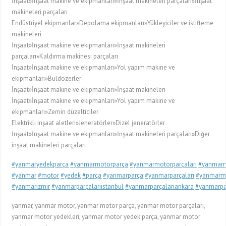
İnşaat»İnşaat makine ve ekipmanları»İnşaat makineleri parçaları»İnşaat
makineleri parçaları
Endüstriyel ekipmanlar»Depolama ekipmanları»Yükleyiciler ve istifleme
makineleri
İnşaat»İnşaat makine ve ekipmanları»İnşaat makineleri
parçaları»Kaldırma makinesi parçaları
İnşaat»İnşaat makine ve ekipmanları»Yol yapım makine ve
ekipmanları»Buldozerler
İnşaat»İnşaat makine ve ekipmanları»İnşaat makineleri
İnşaat»İnşaat makine ve ekipmanları»Yol yapım makine ve
ekipmanları»Zemin düzelticiler
Elektrikli inşaat aletleri»Jeneratörler»Dizel jeneratörler
İnşaat»İnşaat makine ve ekipmanları»İnşaat makineleri parçaları»Diğer
inşaat makineleri parçaları
#yanmaryedekparça
#yanmarmotorparça
#yanmarmotorparçaları
#yanmarm
#yanmar
#motor
#yedek
#parça
#yanmarparça
#yanmarparçaları
#yanmarm
#yanmarizmir
#yanmarparçalarıistanbul
#yanmarparçalarıankara
#yanmarpar
yanmar, yanmar motor, yanmar motor parça, yanmar motor parçaları,
yanmar motor yedekleri, yanmar motor yedek parça, yanmar motor