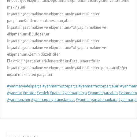
Endüstriyel ekipmanlar»Depolama ekipmanları»Yükleyiciler ve istifleme
makineleri
İnşaat»İnşaat makine ve ekipmanları»İnşaat makineleri
parçaları»Kaldırma makinesi parçaları
İnşaat»İnşaat makine ve ekipmanları»Yol yapım makine ve
ekipmanları»Buldozerler
İnşaat»İnşaat makine ve ekipmanları»İnşaat makineleri
İnşaat»İnşaat makine ve ekipmanları»Yol yapım makine ve
ekipmanları»Zemin düzelticiler
Elektrikli inşaat aletleri»Jeneratörler»Dizel jeneratörler
İnşaat»İnşaat makine ve ekipmanları»İnşaat makineleri parçaları»Diğer
inşaat makineleri parçaları
#yanmaryedekparça
#yanmarmotorparça
#yanmarmotorparçaları
#yanmarm
#yanmar
#motor
#yedek
#parça
#yanmarparça
#yanmarparçaları
#yanmarm
#yanmarizmir
#yanmarparçalarıistanbul
#yanmarparçalarıankara
#yanmarpar