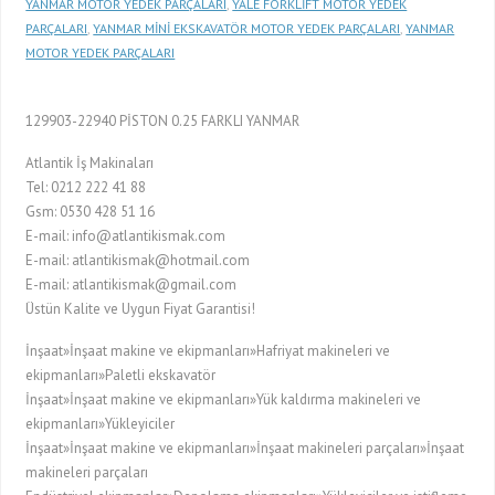
YANMAR MOTOR YEDEK PARÇALARI
,
YALE FORKLİFT MOTOR YEDEK
PARÇALARI
,
YANMAR MİNİ EKSKAVATÖR MOTOR YEDEK PARÇALARI
,
YANMAR
MOTOR YEDEK PARÇALARI
129903-22940 PİSTON 0.25 FARKLI YANMAR
Atlantik İş Makinaları
Tel: 0212 222 41 88
Gsm: 0530 428 51 16
E-mail: info@atlantikismak.com
E-mail: atlantikismak@hotmail.com
E-mail: atlantikismak@gmail.com
Üstün Kalite ve Uygun Fiyat Garantisi!
İnşaat»İnşaat makine ve ekipmanları»Hafriyat makineleri ve
ekipmanları»Paletli ekskavatör
İnşaat»İnşaat makine ve ekipmanları»Yük kaldırma makineleri ve
ekipmanları»Yükleyiciler
İnşaat»İnşaat makine ve ekipmanları»İnşaat makineleri parçaları»İnşaat
makineleri parçaları