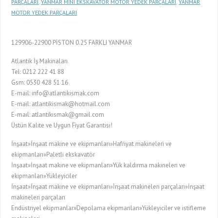
PARÇALARI
,
YANMAR MİNİ EKSKAVATÖR MOTOR YEDEK PARÇALARI
,
YANMAR
MOTOR YEDEK PARÇALARI
129906-22900 PİSTON 0.25 FARKLI YANMAR
Atlantik İş Makinaları
Tel: 0212 222 41 88
Gsm: 0530 428 51 16
E-mail: info@atlantikismak.com
E-mail: atlantikismak@hotmail.com
E-mail: atlantikismak@gmail.com
Üstün Kalite ve Uygun Fiyat Garantisi!
İnşaat»İnşaat makine ve ekipmanları»Hafriyat makineleri ve
ekipmanları»Paletli ekskavatör
İnşaat»İnşaat makine ve ekipmanları»Yük kaldırma makineleri ve
ekipmanları»Yükleyiciler
İnşaat»İnşaat makine ve ekipmanları»İnşaat makineleri parçaları»İnşaat
makineleri parçaları
Endüstriyel ekipmanlar»Depolama ekipmanları»Yükleyiciler ve istifleme