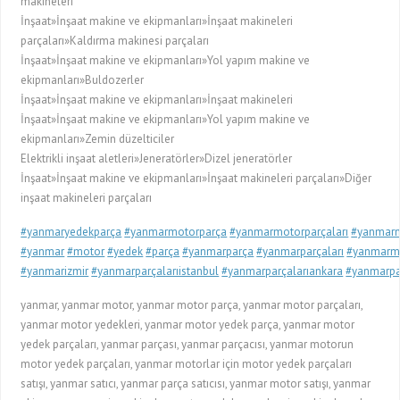
makineleri
İnşaat»İnşaat makine ve ekipmanları»İnşaat makineleri
parçaları»Kaldırma makinesi parçaları
İnşaat»İnşaat makine ve ekipmanları»Yol yapım makine ve
ekipmanları»Buldozerler
İnşaat»İnşaat makine ve ekipmanları»İnşaat makineleri
İnşaat»İnşaat makine ve ekipmanları»Yol yapım makine ve
ekipmanları»Zemin düzelticiler
Elektrikli inşaat aletleri»Jeneratörler»Dizel jeneratörler
İnşaat»İnşaat makine ve ekipmanları»İnşaat makineleri parçaları»Diğer
inşaat makineleri parçaları
#yanmaryedekparça
#yanmarmotorparça
#yanmarmotorparçaları
#yanmarm
#yanmar
#motor
#yedek
#parça
#yanmarparça
#yanmarparçaları
#yanmarm
#yanmarizmir
#yanmarparçalarıistanbul
#yanmarparçalarıankara
#yanmarpar
yanmar, yanmar motor, yanmar motor parça, yanmar motor parçaları,
yanmar motor yedekleri, yanmar motor yedek parça, yanmar motor
yedek parçaları, yanmar parçası, yanmar parçacısı, yanmar motorun
motor yedek parçaları, yanmar motorlar için motor yedek parçaları
satışı, yanmar satıcı, yanmar parça satıcısı, yanmar motor satışı, yanmar