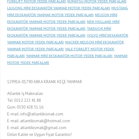
FORKLİFT MOTOR YEDEK PARÇALARI
,
KOMATSU MOTOR YEDEK PARÇALARI
,
LIUGONG MİNİ EKSKAVATÖR YANMAR MOTOR YEDEK PARÇALARI
,
MUSTANG
MİNİ EKSKAVATÖR YANMAR MOTOR YEDEK PARÇALARI
,
NEUSON MİNİ
EKSKAVATÖR YANMAR MOTOR YEDEK PARÇALARI
,
NEW HOLLAND MİNİ
EKSKAVATÖR YANMAR MOTOR YEDEK PARÇALARI
,
TAKEUCHI MİNİ
EKSKAVATÖR YANMAR MOTOR YEDEK PARÇALARI
,
VOLVO MİNİ EKSKAVATÖR
YANMAR MOTOR YEDEK PARÇALARI
,
WACKER NEUSON MİNİ EKSKAVATÖR
YANMAR MOTOR YEDEK PARÇALARI
,
YALE FORKLİFT MOTOR YEDEK
PARÇALARI
,
YANMAR MİNİ EKSKAVATÖR MOTOR YEDEK PARÇALARI
,
YANMAR
MOTOR YEDEK PARÇALARI
129916-01790 ARKA KRANK KEÇE YANMAR
Atlantik İş Makinaları
Tel: 0212 222 41 88
Gsm: 0530 428 51 16
E-mail: info@atlantikismak.com
E-mail: atlantikismak@hotmail.com
E-mail: atlantikismak@gmail.com
Üstün Kalite ve Uygun Fiyat Garantisi!