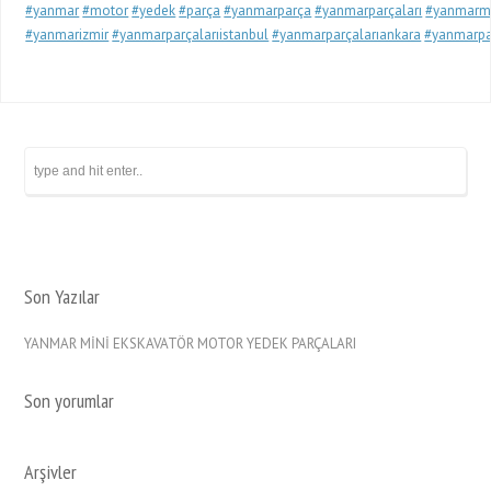
#yanmar
#motor
#yedek
#parça
#yanmarparça
#yanmarparçaları
#yanmarm
#yanmarizmir
#yanmarparçalarıistanbul
#yanmarparçalarıankara
#yanmarpar
Son Yazılar
YANMAR MİNİ EKSKAVATÖR MOTOR YEDEK PARÇALARI
Son yorumlar
Arşivler