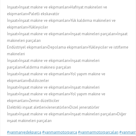
İnşaat»İnşaat makine ve ekipmanları»Hafriyat makineleri ve
ekipmanları»Paletli ekskavatör
İnşaat»İnşaat makine ve ekipmanları»Yük kaldırma makineleri ve
ekipmanları»Yükleyiciler
İnşaat»İnşaat makine ve ekipmanları»İnşaat makineleri parçaları»İnşaat
makineleri parçaları
Endüstriyel ekipmanlar»Depolama ekipmanları»Yükleyiciler ve istifleme
makineleri
İnşaat»İnşaat makine ve ekipmanları»İnşaat makineleri
parçaları»Kaldırma makinesi parçaları
İnşaat»İnşaat makine ve ekipmanları»Yol yapım makine ve
ekipmanları»Buldozerler
İnşaat»İnşaat makine ve ekipmanları»İnşaat makineleri
İnşaat»İnşaat makine ve ekipmanları»Yol yapım makine ve
ekipmanları»Zemin düzelticiler
Elektrikli inşaat aletleri»Jeneratörler»Dizel jeneratörler
İnşaat»İnşaat makine ve ekipmanları»İnşaat makineleri parçaları»Diğer
inşaat makineleri parçaları
#yanmaryedekparça
#yanmarmotorparça
#yanmarmotorparçaları
#yanmarm