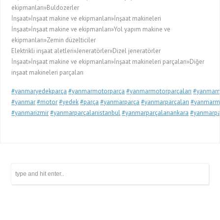
ekipmanları»Buldozerler
İnşaat»İnşaat makine ve ekipmanları»İnşaat makineleri
İnşaat»İnşaat makine ve ekipmanları»Yol yapım makine ve
ekipmanları»Zemin düzelticiler
Elektrikli inşaat aletleri»Jeneratörler»Dizel jeneratörler
İnşaat»İnşaat makine ve ekipmanları»İnşaat makineleri parçaları»Diğer
inşaat makineleri parçaları
#yanmaryedekparça
#yanmarmotorparça
#yanmarmotorparçaları
#yanmarm
#yanmar
#motor
#yedek
#parça
#yanmarparça
#yanmarparçaları
#yanmarm
#yanmarizmir
#yanmarparçalarıistanbul
#yanmarparçalarıankara
#yanmarpar