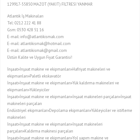
129917-55850 MAZOT (YAKIT) FİLTRESİ YANMAR
Atlantik İş Makinaları
Tel: 0212 222 41 88
Gsm: 0530 428 51 16
E-mail: info@atlantikismak.com
E-mail: atlantikismak@hotmail.com
E-mail: atlantikismak@gmail.com
Üstün Kalite ve Uygun Fiyat Garantisi!
İnşaat»İnşaat makine ve ekipmanları»Hafriyat makineleri ve
ekipmanları»Paletli ekskavatör
İnşaat»İnşaat makine ve ekipmanları»Yük kaldırma makineleri ve
ekipmanları»Yükleyiciler
İnşaat»İnşaat makine ve ekipmanları»İnşaat makineleri parçaları»İnşaat
makineleri parçaları
Endüstriyel ekipmanlar»Depolama ekipmanları»Yükleyiciler ve istifleme
makineleri
İnşaat»İnşaat makine ve ekipmanları»İnşaat makineleri
parçaları»Kaldırma makinesi parçaları
İnşaat»İnşaat makine ve ekipmanları»Yol yapım makine ve