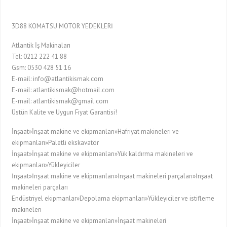
3D88 KOMATSU MOTOR YEDEKLERİ
Atlantik İş Makinaları
Tel: 0212 222 41 88
Gsm: 0530 428 51 16
E-mail: info@atlantikismak.com
E-mail: atlantikismak@hotmail.com
E-mail: atlantikismak@gmail.com
Üstün Kalite ve Uygun Fiyat Garantisi!
İnşaat»İnşaat makine ve ekipmanları»Hafriyat makineleri ve
ekipmanları»Paletli ekskavatör
İnşaat»İnşaat makine ve ekipmanları»Yük kaldırma makineleri ve
ekipmanları»Yükleyiciler
İnşaat»İnşaat makine ve ekipmanları»İnşaat makineleri parçaları»İnşaat
makineleri parçaları
Endüstriyel ekipmanlar»Depolama ekipmanları»Yükleyiciler ve istifleme
makineleri
İnşaat»İnşaat makine ve ekipmanları»İnşaat makineleri