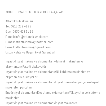
3D88E KOMATSU MOTOR YEDEK PARÇALARI
Atlantik İş Makinaları
Tel: 0212 222 41 88
Gsm: 0530 428 51 16
E-mail: info@atlantikismak.com
E-mail: atlantikismak@hotmail.com
E-mail: atlantikismak@gmail.com
Üstün Kalite ve Uygun Fiyat Garantisi!
İnşaat»İnşaat makine ve ekipmanları»Hafriyat makineleri ve
ekipmanları»Paletli ekskavatör
İnşaat»İnşaat makine ve ekipmanları»Yük kaldırma makineleri ve
ekipmanları»Yükleyiciler
İnşaat»İnşaat makine ve ekipmanları»İnşaat makineleri parçaları»İnşaat
makineleri parçaları
Endüstriyel ekipmanlar»Depolama ekipmanları»Yükleyiciler ve istifleme
makineleri
İnşaat»İnşaat makine ve ekipmanları»İnşaat makineleri