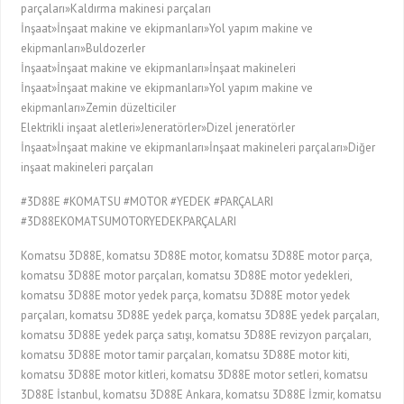
parçaları»Kaldırma makinesi parçaları
İnşaat»İnşaat makine ve ekipmanları»Yol yapım makine ve
ekipmanları»Buldozerler
İnşaat»İnşaat makine ve ekipmanları»İnşaat makineleri
İnşaat»İnşaat makine ve ekipmanları»Yol yapım makine ve
ekipmanları»Zemin düzelticiler
Elektrikli inşaat aletleri»Jeneratörler»Dizel jeneratörler
İnşaat»İnşaat makine ve ekipmanları»İnşaat makineleri parçaları»Diğer
inşaat makineleri parçaları
#3D88E #KOMATSU #MOTOR #YEDEK #PARÇALARI
#3D88EKOMATSUMOTORYEDEKPARÇALARI
Komatsu 3D88E, komatsu 3D88E motor, komatsu 3D88E motor parça,
komatsu 3D88E motor parçaları, komatsu 3D88E motor yedekleri,
komatsu 3D88E motor yedek parça, komatsu 3D88E motor yedek
parçaları, komatsu 3D88E yedek parça, komatsu 3D88E yedek parçaları,
komatsu 3D88E yedek parça satışı, komatsu 3D88E revizyon parçaları,
komatsu 3D88E motor tamir parçaları, komatsu 3D88E motor kiti,
komatsu 3D88E motor kitleri, komatsu 3D88E motor setleri, komatsu
3D88E İstanbul, komatsu 3D88E Ankara, komatsu 3D88E İzmir, komatsu