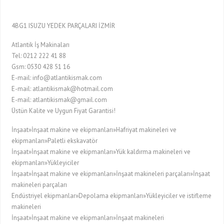
4BG1 ISUZU YEDEK PARÇALARI İZMİR
Atlantik İş Makinaları
Tel: 0212 222 41 88
Gsm: 0530 428 51 16
E-mail: info@atlantikismak.com
E-mail: atlantikismak@hotmail.com
E-mail: atlantikismak@gmail.com
Üstün Kalite ve Uygun Fiyat Garantisi!
İnşaat»İnşaat makine ve ekipmanları»Hafriyat makineleri ve
ekipmanları»Paletli ekskavatör
İnşaat»İnşaat makine ve ekipmanları»Yük kaldırma makineleri ve
ekipmanları»Yükleyiciler
İnşaat»İnşaat makine ve ekipmanları»İnşaat makineleri parçaları»İnşaat
makineleri parçaları
Endüstriyel ekipmanlar»Depolama ekipmanları»Yükleyiciler ve istifleme
makineleri
İnşaat»İnşaat makine ve ekipmanları»İnşaat makineleri