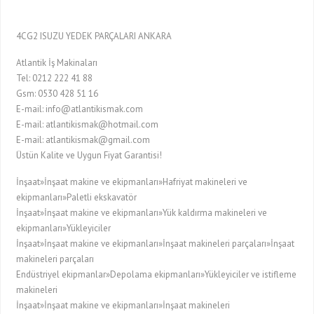
4CG2 ISUZU YEDEK PARÇALARI ANKARA
Atlantik İş Makinaları
Tel: 0212 222 41 88
Gsm: 0530 428 51 16
E-mail: info@atlantikismak.com
E-mail: atlantikismak@hotmail.com
E-mail: atlantikismak@gmail.com
Üstün Kalite ve Uygun Fiyat Garantisi!
İnşaat»İnşaat makine ve ekipmanları»Hafriyat makineleri ve
ekipmanları»Paletli ekskavatör
İnşaat»İnşaat makine ve ekipmanları»Yük kaldırma makineleri ve
ekipmanları»Yükleyiciler
İnşaat»İnşaat makine ve ekipmanları»İnşaat makineleri parçaları»İnşaat
makineleri parçaları
Endüstriyel ekipmanlar»Depolama ekipmanları»Yükleyiciler ve istifleme
makineleri
İnşaat»İnşaat makine ve ekipmanları»İnşaat makineleri