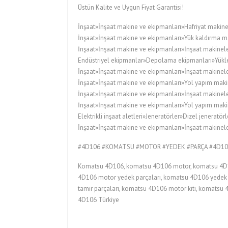
Üstün Kalite ve Uygun Fiyat Garantisi!
İnşaat»İnşaat makine ve ekipmanları»Hafriyat makine
İnşaat»İnşaat makine ve ekipmanları»Yük kaldırma ma
İnşaat»İnşaat makine ve ekipmanları»İnşaat makineler
Endüstriyel ekipmanlar»Depolama ekipmanları»Yükleyi
İnşaat»İnşaat makine ve ekipmanları»İnşaat makinele
İnşaat»İnşaat makine ve ekipmanları»Yol yapım maki
İnşaat»İnşaat makine ve ekipmanları»İnşaat makinele
İnşaat»İnşaat makine ve ekipmanları»Yol yapım maki
Elektrikli inşaat aletleri»Jeneratörler»Dizel jeneratörl
İnşaat»İnşaat makine ve ekipmanları»İnşaat makineler
#4D106 #KOMATSU #MOTOR #YEDEK #PARÇA #4D
Komatsu 4D106, komatsu 4D106 motor, komatsu 4D10
4D106 motor yedek parçaları, komatsu 4D106 yedek 
tamir parçaları, komatsu 4D106 motor kiti, komatsu
4D106 Türkiye