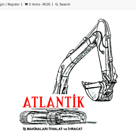
gin / Register
0 items -
₺
0,00