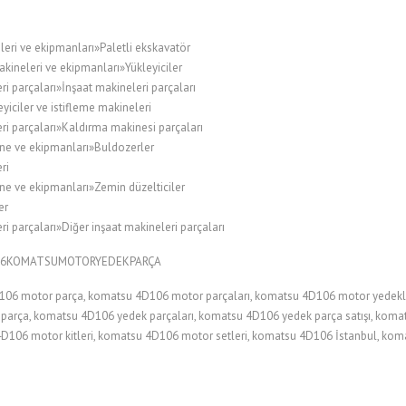
leri ve ekipmanları»Paletli ekskavatör
kineleri ve ekipmanları»Yükleyiciler
i parçaları»İnşaat makineleri parçaları
ciler ve istifleme makineleri
ri parçaları»Kaldırma makinesi parçaları
ne ve ekipmanları»Buldozerler
ri
ne ve ekipmanları»Zemin düzelticiler
er
i parçaları»Diğer inşaat makineleri parçaları
106KOMATSUMOTORYEDEKPARÇA
6 motor parça, komatsu 4D106 motor parçaları, komatsu 4D106 motor yedekle
parça, komatsu 4D106 yedek parçaları, komatsu 4D106 yedek parça satışı, koma
 4D106 motor kitleri, komatsu 4D106 motor setleri, komatsu 4D106 İstanbul, k