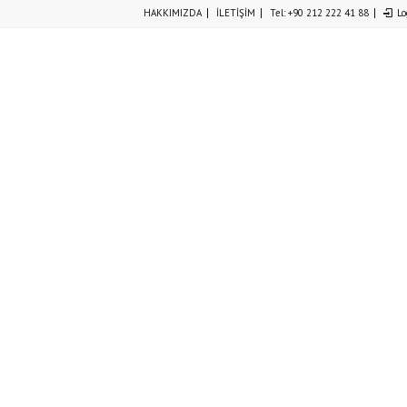
HAKKIMIZDA
İLETİŞİM
Tel: +90 212 222 41 88
Lo