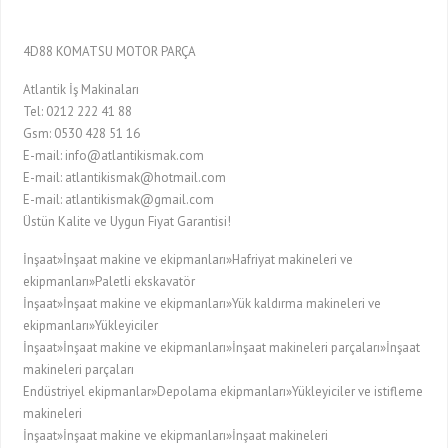
4D88 KOMATSU MOTOR PARÇA
Atlantik İş Makinaları
Tel: 0212 222 41 88
Gsm: 0530 428 51 16
E-mail: info@atlantikismak.com
E-mail: atlantikismak@hotmail.com
E-mail: atlantikismak@gmail.com
Üstün Kalite ve Uygun Fiyat Garantisi!
İnşaat»İnşaat makine ve ekipmanları»Hafriyat makineleri ve
ekipmanları»Paletli ekskavatör
İnşaat»İnşaat makine ve ekipmanları»Yük kaldırma makineleri ve
ekipmanları»Yükleyiciler
İnşaat»İnşaat makine ve ekipmanları»İnşaat makineleri parçaları»İnşaat
makineleri parçaları
Endüstriyel ekipmanlar»Depolama ekipmanları»Yükleyiciler ve istifleme
makineleri
İnşaat»İnşaat makine ve ekipmanları»İnşaat makineleri