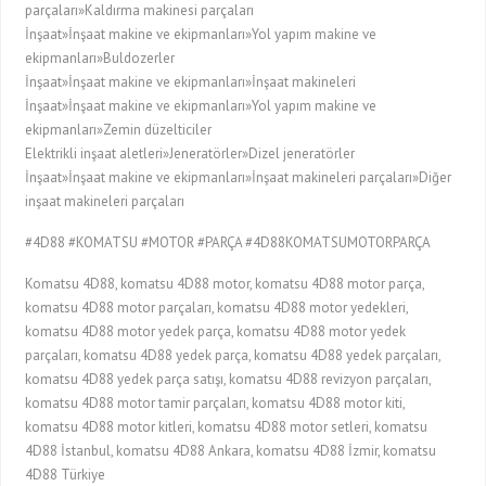
parçaları»Kaldırma makinesi parçaları
İnşaat»İnşaat makine ve ekipmanları»Yol yapım makine ve
ekipmanları»Buldozerler
İnşaat»İnşaat makine ve ekipmanları»İnşaat makineleri
İnşaat»İnşaat makine ve ekipmanları»Yol yapım makine ve
ekipmanları»Zemin düzelticiler
Elektrikli inşaat aletleri»Jeneratörler»Dizel jeneratörler
İnşaat»İnşaat makine ve ekipmanları»İnşaat makineleri parçaları»Diğer
inşaat makineleri parçaları
#4D88 #KOMATSU #MOTOR #PARÇA #4D88KOMATSUMOTORPARÇA
Komatsu 4D88, komatsu 4D88 motor, komatsu 4D88 motor parça,
komatsu 4D88 motor parçaları, komatsu 4D88 motor yedekleri,
komatsu 4D88 motor yedek parça, komatsu 4D88 motor yedek
parçaları, komatsu 4D88 yedek parça, komatsu 4D88 yedek parçaları,
komatsu 4D88 yedek parça satışı, komatsu 4D88 revizyon parçaları,
komatsu 4D88 motor tamir parçaları, komatsu 4D88 motor kiti,
komatsu 4D88 motor kitleri, komatsu 4D88 motor setleri, komatsu
4D88 İstanbul, komatsu 4D88 Ankara, komatsu 4D88 İzmir, komatsu
4D88 Türkiye