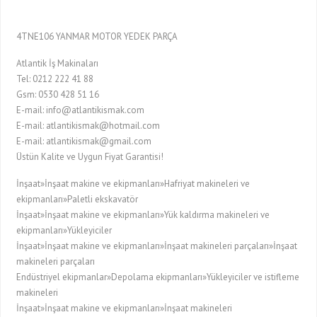
4TNE106 YANMAR MOTOR YEDEK PARÇA
Atlantik İş Makinaları
Tel: 0212 222 41 88
Gsm: 0530 428 51 16
E-mail: info@atlantikismak.com
E-mail: atlantikismak@hotmail.com
E-mail: atlantikismak@gmail.com
Üstün Kalite ve Uygun Fiyat Garantisi!
İnşaat»İnşaat makine ve ekipmanları»Hafriyat makineleri ve
ekipmanları»Paletli ekskavatör
İnşaat»İnşaat makine ve ekipmanları»Yük kaldırma makineleri ve
ekipmanları»Yükleyiciler
İnşaat»İnşaat makine ve ekipmanları»İnşaat makineleri parçaları»İnşaat
makineleri parçaları
Endüstriyel ekipmanlar»Depolama ekipmanları»Yükleyiciler ve istifleme
makineleri
İnşaat»İnşaat makine ve ekipmanları»İnşaat makineleri