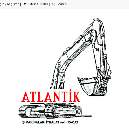
gin / Register
0 items -
₺
0,00