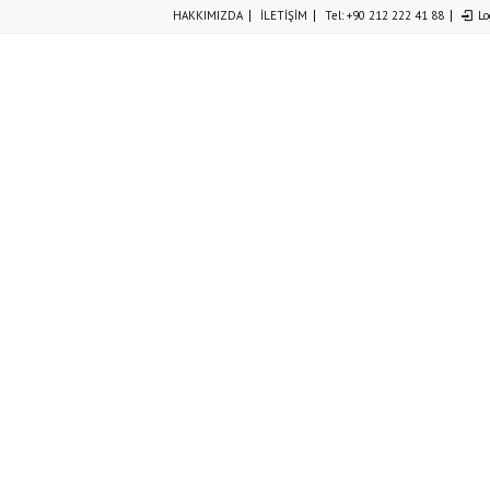
HAKKIMIZDA
İLETİŞİM
Tel: +90 212 222 41 88
Lo