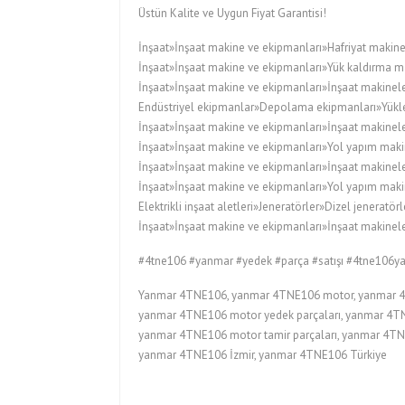
Üstün Kalite ve Uygun Fiyat Garantisi!
İnşaat»İnşaat makine ve ekipmanları»Hafriyat makine
İnşaat»İnşaat makine ve ekipmanları»Yük kaldırma ma
İnşaat»İnşaat makine ve ekipmanları»İnşaat makineler
Endüstriyel ekipmanlar»Depolama ekipmanları»Yükleyi
İnşaat»İnşaat makine ve ekipmanları»İnşaat makinele
İnşaat»İnşaat makine ve ekipmanları»Yol yapım maki
İnşaat»İnşaat makine ve ekipmanları»İnşaat makinele
İnşaat»İnşaat makine ve ekipmanları»Yol yapım maki
Elektrikli inşaat aletleri»Jeneratörler»Dizel jeneratörl
İnşaat»İnşaat makine ve ekipmanları»İnşaat makineler
#4tne106 #yanmar #yedek #parça #satışı #4tne106y
Yanmar 4TNE106, yanmar 4TNE106 motor, yanmar 4T
yanmar 4TNE106 motor yedek parçaları, yanmar 4TNE
yanmar 4TNE106 motor tamir parçaları, yanmar 4TNE
yanmar 4TNE106 İzmir, yanmar 4TNE106 Türkiye