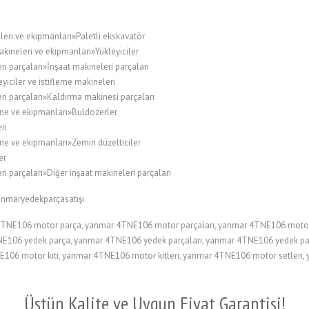
leri ve ekipmanları»Paletli ekskavatör
kineleri ve ekipmanları»Yükleyiciler
i parçaları»İnşaat makineleri parçaları
ciler ve istifleme makineleri
ri parçaları»Kaldırma makinesi parçaları
ne ve ekipmanları»Buldozerler
ri
ne ve ekipmanları»Zemin düzelticiler
er
i parçaları»Diğer inşaat makineleri parçaları
anmaryedekparçasatışı
NE106 motor parça, yanmar 4TNE106 motor parçaları, yanmar 4TNE106 motor 
106 yedek parça, yanmar 4TNE106 yedek parçaları, yanmar 4TNE106 yedek parça
106 motor kiti, yanmar 4TNE106 motor kitleri, yanmar 4TNE106 motor setleri
Üstün Kalite ve Uygun Fiyat Garantisi!