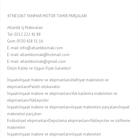
4TNE106T YANMAR MOTOR TAMİR PARÇALARI
Atlantik İş Makinaları
Tel: 0212 222 41 88
Gsm: 0530 428 51 16
E-mail: info@atlantikismak.com
E-mail: atlantikismak@hotmail.com
E-mail: atlantikismak@gmail.com
Üstün Kalite ve Uygun Fiyat Garantisi!
İnşaat»İnşaat makine ve ekipmanları»Hafriyat makineleri ve
ekipmanları»Paletli ekskavatör
İnşaat»İnşaat makine ve ekipmanları»Yük kaldırma makineleri ve
ekipmanları»Yükleyiciler
İnşaat»İnşaat makine ve ekipmanları»İnşaat makineleri parçaları»İnşaat
makineleri parçaları
Endüstriyel ekipmanlar»Depolama ekipmanları»Yükleyiciler ve istifleme
makineleri
İnşaat»İnşaat makine ve ekipmanları»İnşaat makineleri