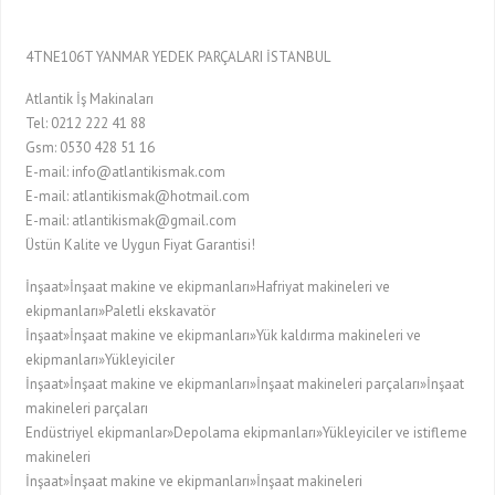
4TNE106T YANMAR YEDEK PARÇALARI İSTANBUL
Atlantik İş Makinaları
Tel: 0212 222 41 88
Gsm: 0530 428 51 16
E-mail: info@atlantikismak.com
E-mail: atlantikismak@hotmail.com
E-mail: atlantikismak@gmail.com
Üstün Kalite ve Uygun Fiyat Garantisi!
İnşaat»İnşaat makine ve ekipmanları»Hafriyat makineleri ve
ekipmanları»Paletli ekskavatör
İnşaat»İnşaat makine ve ekipmanları»Yük kaldırma makineleri ve
ekipmanları»Yükleyiciler
İnşaat»İnşaat makine ve ekipmanları»İnşaat makineleri parçaları»İnşaat
makineleri parçaları
Endüstriyel ekipmanlar»Depolama ekipmanları»Yükleyiciler ve istifleme
makineleri
İnşaat»İnşaat makine ve ekipmanları»İnşaat makineleri