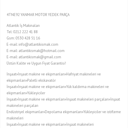
4TNE92 YANMAR MOTOR YEDEK PARÇA
Atlantik İş Makinaları
Tel: 0212 222 41 88
Gsm: 0530 428 51 16
E-mail: info@atlantikismak.com
E-mail: atlantikismak@hotmail.com
E-mail: atlantikismak@gmail.com
Üstün Kalite ve Uygun Fiyat Garantisi!
İnşaat»İnşaat makine ve ekipmanları»Hafriyat makineleri ve
ekipmanları»Paletli ekskavatör
İnşaat»İnşaat makine ve ekipmanları»Yük kaldırma makineleri ve
ekipmanları»Yükleyiciler
İnşaat»İnşaat makine ve ekipmanları»İnşaat makineleri parçaları»İnşaat
makineleri parçaları
Endüstriyel ekipmanlar»Depolama ekipmanları»Yükleyiciler ve istifleme
makineleri
İnşaat»İnşaat makine ve ekipmanları»İnşaat makineleri