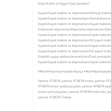
Üstün Kalite ve Uygun Fiyat Garantisi!
İnşaat»İnşaat makine ve ekipmanları»Hafriyat makine
İnşaat»İnşaat makine ve ekipmanları»Yük kaldırma ma
İnşaat»İnşaat makine ve ekipmanları»İnşaat makineler
Endüstriyel ekipmanlar»Depolama ekipmanları»Yükleyi
İnşaat»İnşaat makine ve ekipmanları»İnşaat makinele
İnşaat»İnşaat makine ve ekipmanları»Yol yapım maki
İnşaat»İnşaat makine ve ekipmanları»İnşaat makinele
İnşaat»İnşaat makine ve ekipmanları»Yol yapım maki
Elektrikli inşaat aletleri»Jeneratörler»Dizel jeneratörl
İnşaat»İnşaat makine ve ekipmanları»İnşaat makineler
#4tne94 #yanmar #yedek #parça #4tne94yanmaryed
Yanmar 4TNE94, yanmar 4TNE94 motor, yanmar 4TNE
4TNE94 motor yedek parçaları, yanmar 4TNE94 yedek
motor tamir parçaları, yanmar 4TNE94 motor kiti, 
yanmar 4TNE94 Türkiye