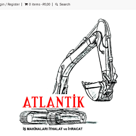
gin / Register
0 items -
₺
0,00