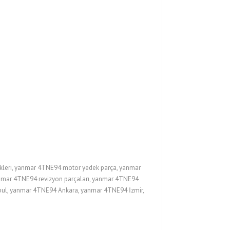
leri, yanmar 4TNE94 motor yedek parça, yanmar
anmar 4TNE94 revizyon parçaları, yanmar 4TNE94
nbul, yanmar 4TNE94 Ankara, yanmar 4TNE94 İzmir,