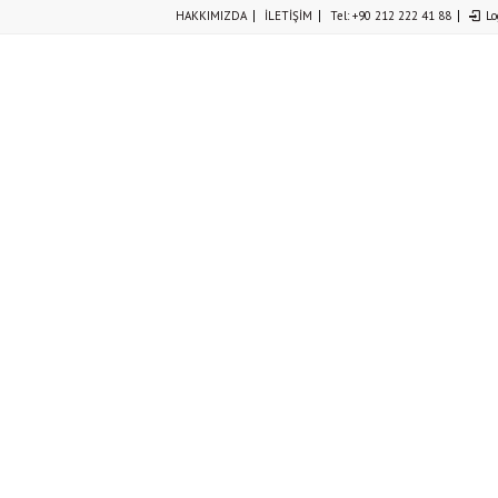
HAKKIMIZDA
İLETİŞİM
Tel: +90 212 222 41 88
Lo