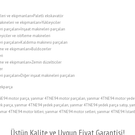
leri ve ekipmanları»Paletli ekskavatör
kineleri ve ekipmanları»Yükleyiciler
i parçaları»İnşaat makineleri parçaları
ciler ve istifleme makineleri
ri parçaları»Kaldırma makinesi parçaları
ne ve ekipmanları»Buldozerler
ri
ne ve ekipmanları»Zemin düzelticiler
er
i parçaları»Diğer inşaat makineleri parçaları
ekparça
94 motor parça, yanmar 4TNE94 motor parçaları, yanmar 4TNE94 motor yedek
 parça, yanmar 4TNE94 yedek parçaları, yanmar 4TNE94 yedek parça satışı, y
yanmar 4TNE94 motor kitleri, yanmar 4TNE94 motor setleri, yanmar 4TNE94 İsta
Üstün Kalite ve Uygun Fiyat Garantisi!