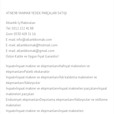
4TNE98 YANMAR YEDEK PARÇALARI SATIŞI
Atlantik İş Makinaları
Tel: 0212 222 41 88
Gsm: 0530 428 51 16
E-mail: info@atlantikismak.com
E-mail: atlantikismak@hotmail.com
E-mail: atlantikismak@gmail.com
Üstün Kalite ve Uygun Fiyat Garantisi!
İnşaat»İnşaat makine ve ekipmanları»Hafriyat makineleri ve
ekipmanları»Paletli ekskavatör
İnşaat»İnşaat makine ve ekipmanları»Yük kaldırma makineleri ve
ekipmanları»Yükleyiciler
İnşaat»İnşaat makine ve ekipmanları»İnşaat makineleri parçaları»İnşaat
makineleri parçaları
Endüstriyel ekipmanlar»Depolama ekipmanları»Yükleyiciler ve istifleme
makineleri
İnşaat»İnşaat makine ve ekipmanları»İnşaat makineleri