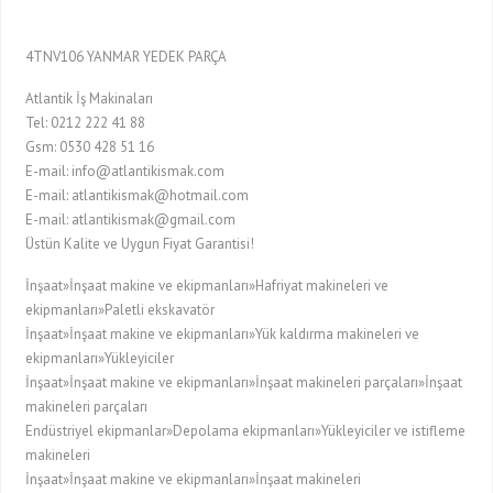
4TNV106 YANMAR YEDEK PARÇA
Atlantik İş Makinaları
Tel: 0212 222 41 88
Gsm: 0530 428 51 16
E-mail: info@atlantikismak.com
E-mail: atlantikismak@hotmail.com
E-mail: atlantikismak@gmail.com
Üstün Kalite ve Uygun Fiyat Garantisi!
İnşaat»İnşaat makine ve ekipmanları»Hafriyat makineleri ve
ekipmanları»Paletli ekskavatör
İnşaat»İnşaat makine ve ekipmanları»Yük kaldırma makineleri ve
ekipmanları»Yükleyiciler
İnşaat»İnşaat makine ve ekipmanları»İnşaat makineleri parçaları»İnşaat
makineleri parçaları
Endüstriyel ekipmanlar»Depolama ekipmanları»Yükleyiciler ve istifleme
makineleri
İnşaat»İnşaat makine ve ekipmanları»İnşaat makineleri