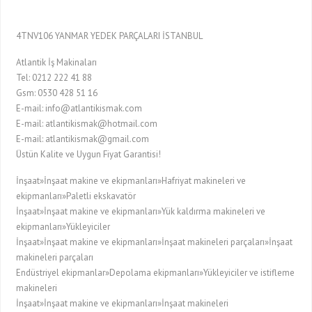
4TNV106 YANMAR YEDEK PARÇALARI İSTANBUL
Atlantik İş Makinaları
Tel: 0212 222 41 88
Gsm: 0530 428 51 16
E-mail: info@atlantikismak.com
E-mail: atlantikismak@hotmail.com
E-mail: atlantikismak@gmail.com
Üstün Kalite ve Uygun Fiyat Garantisi!
İnşaat»İnşaat makine ve ekipmanları»Hafriyat makineleri ve
ekipmanları»Paletli ekskavatör
İnşaat»İnşaat makine ve ekipmanları»Yük kaldırma makineleri ve
ekipmanları»Yükleyiciler
İnşaat»İnşaat makine ve ekipmanları»İnşaat makineleri parçaları»İnşaat
makineleri parçaları
Endüstriyel ekipmanlar»Depolama ekipmanları»Yükleyiciler ve istifleme
makineleri
İnşaat»İnşaat makine ve ekipmanları»İnşaat makineleri