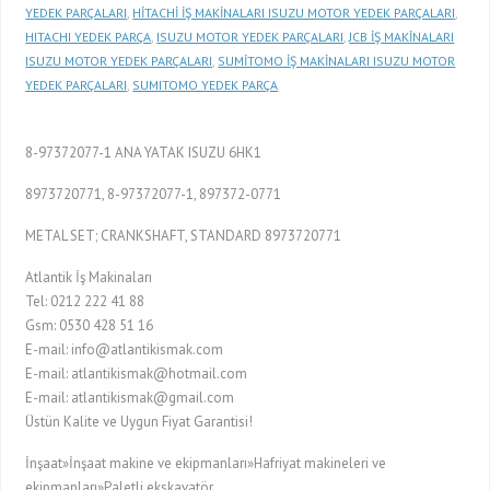
YEDEK PARÇALARI
,
HİTACHİ İŞ MAKİNALARI ISUZU MOTOR YEDEK PARÇALARI
,
HITACHI YEDEK PARÇA
,
ISUZU MOTOR YEDEK PARÇALARI
,
JCB İŞ MAKİNALARI
ISUZU MOTOR YEDEK PARÇALARI
,
SUMİTOMO İŞ MAKİNALARI ISUZU MOTOR
YEDEK PARÇALARI
,
SUMITOMO YEDEK PARÇA
8-97372077-1 ANA YATAK ISUZU 6HK1
8973720771, 8-97372077-1, 897372-0771
METAL SET; CRANKSHAFT, STANDARD 8973720771
Atlantik İş Makinaları
Tel: 0212 222 41 88
Gsm: 0530 428 51 16
E-mail: info@atlantikismak.com
E-mail: atlantikismak@hotmail.com
E-mail: atlantikismak@gmail.com
Üstün Kalite ve Uygun Fiyat Garantisi!
İnşaat»İnşaat makine ve ekipmanları»Hafriyat makineleri ve
ekipmanları»Paletli ekskavatör