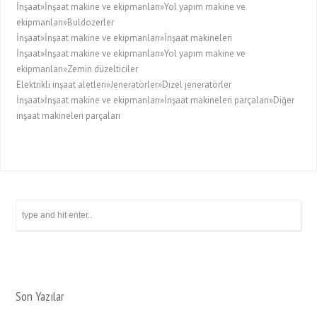
İnşaat»İnşaat makine ve ekipmanları»Yol yapım makine ve
ekipmanları»Buldozerler
İnşaat»İnşaat makine ve ekipmanları»İnşaat makineleri
İnşaat»İnşaat makine ve ekipmanları»Yol yapım makine ve
ekipmanları»Zemin düzelticiler
Elektrikli inşaat aletleri»Jeneratörler»Dizel jeneratörler
İnşaat»İnşaat makine ve ekipmanları»İnşaat makineleri parçaları»Diğer
inşaat makineleri parçaları
Son Yazılar