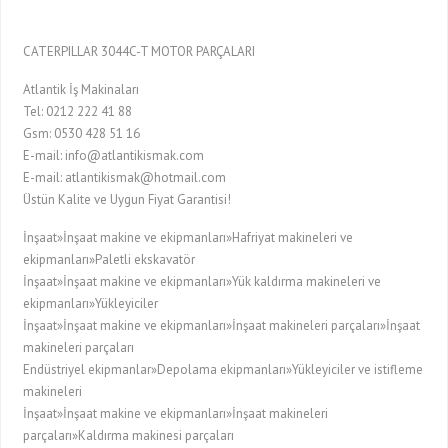
CATERPILLAR 3044C-T MOTOR PARÇALARI
Atlantik İş Makinaları
Tel: 0212 222 41 88
Gsm: 0530 428 51 16
E-mail: info@atlantikismak.com
E-mail: atlantikismak@hotmail.com
Üstün Kalite ve Uygun Fiyat Garantisi!
İnşaat»İnşaat makine ve ekipmanları»Hafriyat makineleri ve
ekipmanları»Paletli ekskavatör
İnşaat»İnşaat makine ve ekipmanları»Yük kaldırma makineleri ve
ekipmanları»Yükleyiciler
İnşaat»İnşaat makine ve ekipmanları»İnşaat makineleri parçaları»İnşaat
makineleri parçaları
Endüstriyel ekipmanlar»Depolama ekipmanları»Yükleyiciler ve istifleme
makineleri
İnşaat»İnşaat makine ve ekipmanları»İnşaat makineleri
parçaları»Kaldırma makinesi parçaları