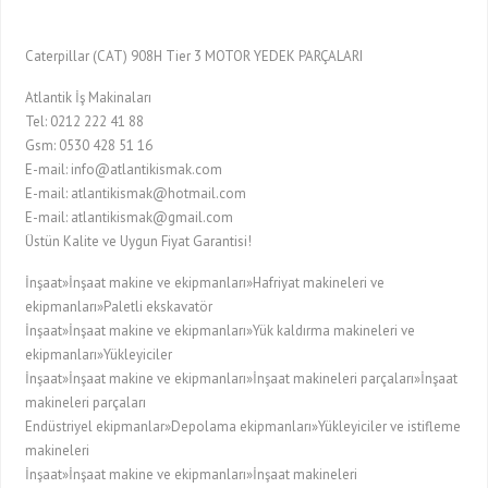
Caterpillar (CAT) 908H Tier 3 MOTOR YEDEK PARÇALARI
Atlantik İş Makinaları
Tel: 0212 222 41 88
Gsm: 0530 428 51 16
E-mail: info@atlantikismak.com
E-mail: atlantikismak@hotmail.com
E-mail: atlantikismak@gmail.com
Üstün Kalite ve Uygun Fiyat Garantisi!
İnşaat»İnşaat makine ve ekipmanları»Hafriyat makineleri ve
ekipmanları»Paletli ekskavatör
İnşaat»İnşaat makine ve ekipmanları»Yük kaldırma makineleri ve
ekipmanları»Yükleyiciler
İnşaat»İnşaat makine ve ekipmanları»İnşaat makineleri parçaları»İnşaat
makineleri parçaları
Endüstriyel ekipmanlar»Depolama ekipmanları»Yükleyiciler ve istifleme
makineleri
İnşaat»İnşaat makine ve ekipmanları»İnşaat makineleri