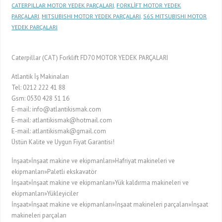
CATERPILLAR MOTOR YEDEK PARÇALARI
,
FORKLİFT MOTOR YEDEK
PARÇALARI
,
MITSUBISHI MOTOR YEDEK PARÇALARI
,
S6S MITSUBISHI MOTOR
YEDEK PARÇALARI
Caterpillar (CAT) Forklift FD70 MOTOR YEDEK PARÇALARI
Atlantik İş Makinaları
Tel: 0212 222 41 88
Gsm: 0530 428 51 16
E-mail: info@atlantikismak.com
E-mail: atlantikismak@hotmail.com
E-mail: atlantikismak@gmail.com
Üstün Kalite ve Uygun Fiyat Garantisi!
İnşaat»İnşaat makine ve ekipmanları»Hafriyat makineleri ve
ekipmanları»Paletli ekskavatör
İnşaat»İnşaat makine ve ekipmanları»Yük kaldırma makineleri ve
ekipmanları»Yükleyiciler
İnşaat»İnşaat makine ve ekipmanları»İnşaat makineleri parçaları»İnşaat
makineleri parçaları