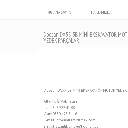
ANA SAYFA
HAKKIMIZDA
Doosan DX55-5B MİNİ EKSKAVATÖR MO
YEDEK PARÇALARI
Doosan DX55-5B MİNİ EKSKAVATÖR MOTOR YEDEK 
Atlantik İş Makinaları
Tel: 0212 222 41 88
Gsm: 0530 428 51 16
E-mail: info@atlantikismak.com
E-mail: atlantikismak@hotmail.com