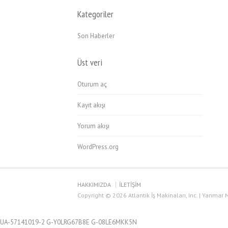
Kategoriler
Son Haberler
Üst veri
Oturum aç
Kayıt akışı
Yorum akışı
WordPress.org
HAKKIMIZDA
İLETİŞİM
Copyright © 2026 Atlantik İş Makinaları, Inc. | Yanmar M
UA-57141019-2 G-Y0LRG67B8E G-08LE6MKK5N