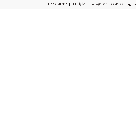
HAKKIMIZDA
İLETİŞİM
Tel: +90 212 222 41 88
Lo