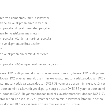
leri ve ekipmanları»Paletli ekskavatör
kineleri ve ekipmanları»Yükleyiciler
i parçaları»İnşaat makineleri parçaları
ciler ve istifleme makineleri
ri parçaları»Kaldırma makinesi parçaları
ne ve ekipmanları»Buldozerler
ri
ne ve ekipmanları»Zemin düzelticiler
er
i parçaları»Diğer inşaat makineleri parçaları
oosan DX55-5B yanmar doosan mini ekskavatör motor, doosan DX55-5B yanmar 
, doosan DX55-5B yanmar doosan mini ekskavatör motor yedekleri, doosan DX5
tör motor yedek parçaları, doosan DX55-5B yanmar doosan mini ekskavatör y
 doosan mini ekskavatör yedek parça satışı, doosan DX55-5B yanmar doosan min
rı, doosan DX55-5B yanmar doosan mini ekskavatör motor kiti, doosan DX55-5B 
or setleri, doosan DX55-5B yanmar doosan mini ekskavatör İstanbul, doosan 
ir, doosan DX55-5B yanmar doosan mini ekskavatör Türkiye