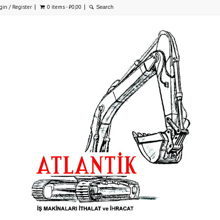
gin / Register
0 items -
₺
0,00