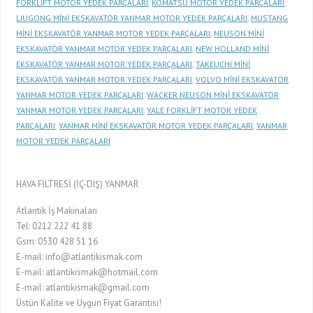
FORKLİFT MOTOR YEDEK PARÇALARI
,
KOMATSU MOTOR YEDEK PARÇALARI
,
LIUGONG MİNİ EKSKAVATÖR YANMAR MOTOR YEDEK PARÇALARI
,
MUSTANG
MİNİ EKSKAVATÖR YANMAR MOTOR YEDEK PARÇALARI
,
NEUSON MİNİ
EKSKAVATÖR YANMAR MOTOR YEDEK PARÇALARI
,
NEW HOLLAND MİNİ
EKSKAVATÖR YANMAR MOTOR YEDEK PARÇALARI
,
TAKEUCHI MİNİ
EKSKAVATÖR YANMAR MOTOR YEDEK PARÇALARI
,
VOLVO MİNİ EKSKAVATÖR
YANMAR MOTOR YEDEK PARÇALARI
,
WACKER NEUSON MİNİ EKSKAVATÖR
YANMAR MOTOR YEDEK PARÇALARI
,
YALE FORKLİFT MOTOR YEDEK
PARÇALARI
,
YANMAR MİNİ EKSKAVATÖR MOTOR YEDEK PARÇALARI
,
YANMAR
MOTOR YEDEK PARÇALARI
HAVA FİLTRESİ (İÇ-DIŞ) YANMAR
Atlantik İş Makinaları
Tel: 0212 222 41 88
Gsm: 0530 428 51 16
E-mail: info@atlantikismak.com
E-mail: atlantikismak@hotmail.com
E-mail: atlantikismak@gmail.com
Üstün Kalite ve Uygun Fiyat Garantisi!