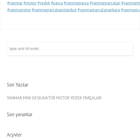
#yanmar
#motor
#yedek
#parça
#yanmarparça
#yanmarparçaları
#yanmarm
#yanmarizmir
#yanmarparçalarıistanbul
#yanmarparçalarıankara
#yanmarpar
Son Yazılar
YANMAR MİNİ EKSKAVATÖR MOTOR YEDEK PARÇALARI
Son yorumlar
Arşivler