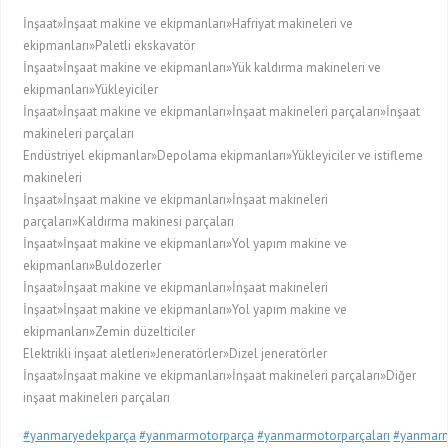
İnşaat»İnşaat makine ve ekipmanları»Hafriyat makineleri ve
ekipmanları»Paletli ekskavatör
İnşaat»İnşaat makine ve ekipmanları»Yük kaldırma makineleri ve
ekipmanları»Yükleyiciler
İnşaat»İnşaat makine ve ekipmanları»İnşaat makineleri parçaları»İnşaat
makineleri parçaları
Endüstriyel ekipmanlar»Depolama ekipmanları»Yükleyiciler ve istifleme
makineleri
İnşaat»İnşaat makine ve ekipmanları»İnşaat makineleri
parçaları»Kaldırma makinesi parçaları
İnşaat»İnşaat makine ve ekipmanları»Yol yapım makine ve
ekipmanları»Buldozerler
İnşaat»İnşaat makine ve ekipmanları»İnşaat makineleri
İnşaat»İnşaat makine ve ekipmanları»Yol yapım makine ve
ekipmanları»Zemin düzelticiler
Elektrikli inşaat aletleri»Jeneratörler»Dizel jeneratörler
İnşaat»İnşaat makine ve ekipmanları»İnşaat makineleri parçaları»Diğer
inşaat makineleri parçaları
#yanmaryedekparça
#yanmarmotorparça
#yanmarmotorparçaları
#yanmarm