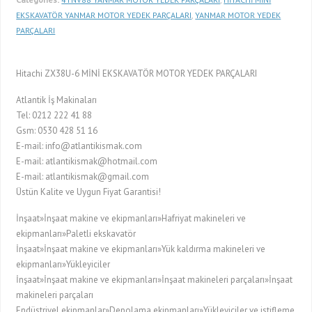
EKSKAVATÖR YANMAR MOTOR YEDEK PARÇALARI
,
YANMAR MOTOR YEDEK
PARÇALARI
Hitachi ZX38U-6 MİNİ EKSKAVATÖR MOTOR YEDEK PARÇALARI
Atlantik İş Makinaları
Tel: 0212 222 41 88
Gsm: 0530 428 51 16
E-mail: info@atlantikismak.com
E-mail: atlantikismak@hotmail.com
E-mail: atlantikismak@gmail.com
Üstün Kalite ve Uygun Fiyat Garantisi!
İnşaat»İnşaat makine ve ekipmanları»Hafriyat makineleri ve
ekipmanları»Paletli ekskavatör
İnşaat»İnşaat makine ve ekipmanları»Yük kaldırma makineleri ve
ekipmanları»Yükleyiciler
İnşaat»İnşaat makine ve ekipmanları»İnşaat makineleri parçaları»İnşaat
makineleri parçaları
Endüstriyel ekipmanlar»Depolama ekipmanları»Yükleyiciler ve istifleme