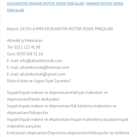
EKSKAVATÖR YANMAR MOTOR YEDEK PARÇALARI
,
YANMAR MOTOR YEDEK
PARÇALARI
Hitachi ZX55U-6 MİNİ EKSKAVATÖR MOTOR YEDEK PARÇALARI
Atlantik İş Makinaları
Tel: 0212 222 41 88
Gsm: 0530 428 51 16
E-mail: info@atlantikismak.com
E-mail: atlantikismak@hotmail.com
E-mail: atlantikismak@gmail.com
Üstün Kalite ve Uygun Fiyat Garantisi!
İnşaat»İnşaat makine ve ekipmanları»Hafriyat makineleri ve
ekipmanları»Paletli ekskavatör
İnşaat»İnşaat makine ve ekipmanları»Yük kaldırma makineleri ve
ekipmanları»Yükleyiciler
İnşaat»İnşaat makine ve ekipmanları»İnşaat makineleri parçaları»İnşaat
makineleri parçaları
Endüstriyel ekipmanlar»Depolama ekipmanları»Yükleyiciler ve istifleme