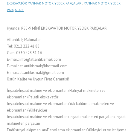
EKSKAVATÖR YANMAR MOTOR YEDEK PARÇALARI
,
YANMAR MOTOR YEDEK
PARÇALARI
Hyundai R55-9 MİNİ EKSKAVATÖR MOTOR YEDEK PARÇALARI
Atlantik İş Makinaları
Tel: 0212 222 41 88
Gsm: 0530 428 51 16
E-mail: info@atlantikismak.com
E-mail: atlantikismak@hotmail.com
E-mail: atlantikismak@gmail.com
Üstün Kalite ve Uygun Fiyat Garantisi!
İnşaat»İnşaat makine ve ekipmanları»Hafriyat makineleri ve
ekipmanları»Paletli ekskavatör
İnşaat»İnşaat makine ve ekipmanları»Yük kaldırma makineleri ve
ekipmanları»Yükleyiciler
İnşaat»İnşaat makine ve ekipmanları»İnşaat makineleri parçaları»İnşaat
makineleri parçaları
Endüstriyel ekipmanlar»Depolama ekipmanları»Yükleyiciler ve istifleme