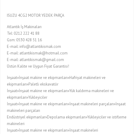
ISUZU 4CG2 MOTOR YEDEK PARÇA
Atlantik İş Makinaları
Tel: 0212 222 41 88
Gsm: 0530 428 51 16
E-mail: info@atlantikismak.com
E-mail: atlantikismak@hotmail.com
E-mail: atlantikismak@gmail.com
Üstün Kalite ve Uygun Fiyat Garantisi!
İnşaat»İnşaat makine ve ekipmanları»Hafriyat makineleri ve
ekipmanları»Paletli ekskavatör
İnşaat»İnşaat makine ve ekipmanları»Yük kaldırma makineleri ve
ekipmanları»Yükleyiciler
İnşaat»İnşaat makine ve ekipmanları»İnşaat makineleri parçaları»İnşaat
makineleri parçaları
Endüstriyel ekipmanlar»Depolama ekipmanları»Yükleyiciler ve istifleme
makineleri
İnşaat»İnşaat makine ve ekipmanları»İnşaat makineleri