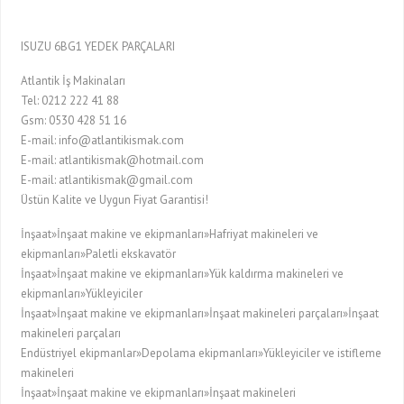
ISUZU 6BG1 YEDEK PARÇALARI
Atlantik İş Makinaları
Tel: 0212 222 41 88
Gsm: 0530 428 51 16
E-mail: info@atlantikismak.com
E-mail: atlantikismak@hotmail.com
E-mail: atlantikismak@gmail.com
Üstün Kalite ve Uygun Fiyat Garantisi!
İnşaat»İnşaat makine ve ekipmanları»Hafriyat makineleri ve
ekipmanları»Paletli ekskavatör
İnşaat»İnşaat makine ve ekipmanları»Yük kaldırma makineleri ve
ekipmanları»Yükleyiciler
İnşaat»İnşaat makine ve ekipmanları»İnşaat makineleri parçaları»İnşaat
makineleri parçaları
Endüstriyel ekipmanlar»Depolama ekipmanları»Yükleyiciler ve istifleme
makineleri
İnşaat»İnşaat makine ve ekipmanları»İnşaat makineleri