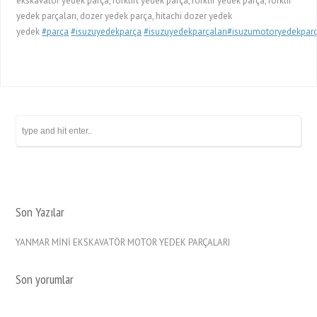
ekskavatör yedek parça, forklift yedek parça, forklif yedek parça, forklif
yedek parçaları, dozer yedek parça, hitachi dozer yedek
yedek
#
parça
#
isuzuyedekparça
#
isuzuyedekparçaları
#
isuzumotoryedekpar
Son Yazılar
YANMAR MİNİ EKSKAVATÖR MOTOR YEDEK PARÇALARI
Son yorumlar