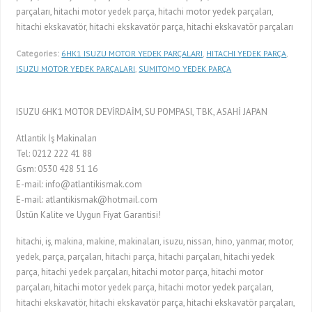
parçaları, hitachi motor yedek parça, hitachi motor yedek parçaları,
hitachi ekskavatör, hitachi ekskavatör parça, hitachi ekskavatör parçaları
Categories:
6HK1 ISUZU MOTOR YEDEK PARÇALARI
,
HITACHI YEDEK PARÇA
,
ISUZU MOTOR YEDEK PARÇALARI
,
SUMITOMO YEDEK PARÇA
ISUZU 6HK1 MOTOR DEVİRDAİM, SU POMPASI, TBK, ASAHİ JAPAN
Atlantik İş Makinaları
Tel: 0212 222 41 88
Gsm: 0530 428 51 16
E-mail: info@atlantikismak.com
E-mail: atlantikismak@hotmail.com
Üstün Kalite ve Uygun Fiyat Garantisi!
hitachi, iş, makina, makine, makinaları, isuzu, nissan, hino, yanmar, motor,
yedek, parça, parçaları, hitachi parça, hitachi parçaları, hitachi yedek
parça, hitachi yedek parçaları, hitachi motor parça, hitachi motor
parçaları, hitachi motor yedek parça, hitachi motor yedek parçaları,
hitachi ekskavatör, hitachi ekskavatör parça, hitachi ekskavatör parçaları,