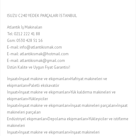
ISUZU C240 YEDEK PARÇALARI İSTANBUL
Atlantik İş Makinaları
Tel: 0212 222 41 88
Gsm: 0530 428 51 16
E-mail: info@atlantikismak.com
E-mail: atlantikismak@hotmail.com
E-mail: atlantikismak@gmail.com
Üstün Kalite ve Uygun Fiyat Garantisi!
İnşaat»İnşaat makine ve ekipmanları»Hafriyat makineleri ve
ekipmanları»Paletli ekskavatör
İnşaat»İnşaat makine ve ekipmanları»Yük kaldırma makineleri ve
ekipmanları»Yükleyiciler
İnşaat»İnşaat makine ve ekipmanları»İnşaat makineleri parçaları»İnşaat
makineleri parçaları
Endüstriyel ekipmanlar»Depolama ekipmanları»Yükleyiciler ve istifleme
makineleri
İnşaat»İnşaat makine ve ekipmanları»İnşaat makineleri