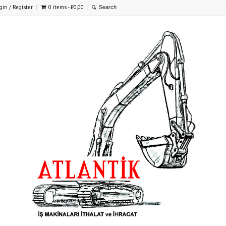
gin / Register
0 items -
₺
0,00