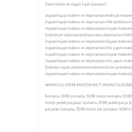
Üstün Kalite ve Uygun Fiyat Garantisi!
İnşaat»İnşaat makine ve ekipmanları»Hafriyat makine
İnşaat»İnşaat makine ve ekipmanları»Yük kaldırma ma
İnşaat»İnşaat makine ve ekipmanları»İnşaat makineler
Endüstriyel ekipmanlar»Depolama ekipmanları»Yükleyi
İnşaat»İnşaat makine ve ekipmanları»İnşaat makinele
İnşaat»İnşaat makine ve ekipmanları»Yol yapım maki
İnşaat»İnşaat makine ve ekipmanları»İnşaat makinele
İnşaat»İnşaat makine ve ekipmanları»Yol yapım maki
Elektrikli inşaat aletleri»Jeneratörler»Dizel jeneratörl
İnşaat»İnşaat makine ve ekipmanları»İnşaat makineler
#KOMATSU #3D88 #MOTOR #SETİ #KOMATSU3D88
Komatsu 3D88, komatsu 3D88 motor, komatsu 3D88 m
motor yedek parçaları, komatsu 3D88 yedek parça, k
parçaları, komatsu 3D88 motor kiti, komatsu 3D88 m