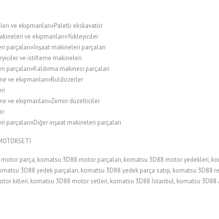
leri ve ekipmanları»Paletli ekskavatör
kineleri ve ekipmanları»Yükleyiciler
i parçaları»İnşaat makineleri parçaları
ciler ve istifleme makineleri
ri parçaları»Kaldırma makinesi parçaları
ne ve ekipmanları»Buldozerler
ri
ne ve ekipmanları»Zemin düzelticiler
er
i parçaları»Diğer inşaat makineleri parçaları
MOTORSETİ
otor parça, komatsu 3D88 motor parçaları, komatsu 3D88 motor yedekleri, k
omatsu 3D88 yedek parçaları, komatsu 3D88 yedek parça satışı, komatsu 3D88 r
otor kitleri, komatsu 3D88 motor setleri, komatsu 3D88 İstanbul, komatsu 3D88