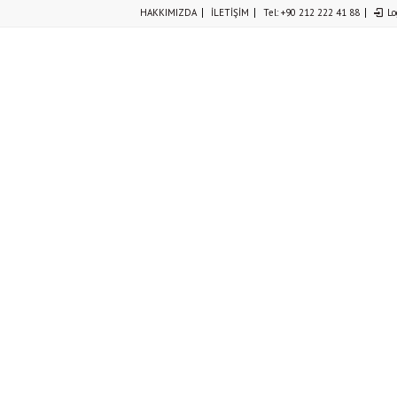
HAKKIMIZDA
İLETİŞİM
Tel: +90 212 222 41 88
Lo