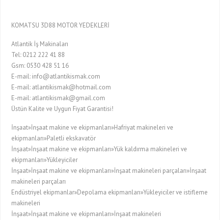
KOMATSU 3D88 MOTOR YEDEKLERİ
Atlantik İş Makinaları
Tel: 0212 222 41 88
Gsm: 0530 428 51 16
E-mail: info@atlantikismak.com
E-mail: atlantikismak@hotmail.com
E-mail: atlantikismak@gmail.com
Üstün Kalite ve Uygun Fiyat Garantisi!
İnşaat»İnşaat makine ve ekipmanları»Hafriyat makineleri ve
ekipmanları»Paletli ekskavatör
İnşaat»İnşaat makine ve ekipmanları»Yük kaldırma makineleri ve
ekipmanları»Yükleyiciler
İnşaat»İnşaat makine ve ekipmanları»İnşaat makineleri parçaları»İnşaat
makineleri parçaları
Endüstriyel ekipmanlar»Depolama ekipmanları»Yükleyiciler ve istifleme
makineleri
İnşaat»İnşaat makine ve ekipmanları»İnşaat makineleri