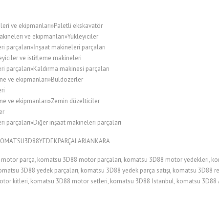
leri ve ekipmanları»Paletli ekskavatör
kineleri ve ekipmanları»Yükleyiciler
i parçaları»İnşaat makineleri parçaları
ciler ve istifleme makineleri
ri parçaları»Kaldırma makinesi parçaları
ne ve ekipmanları»Buldozerler
ri
ne ve ekipmanları»Zemin düzelticiler
er
i parçaları»Diğer inşaat makineleri parçaları
#KOMATSU3D88YEDEKPARÇALARIANKARA
otor parça, komatsu 3D88 motor parçaları, komatsu 3D88 motor yedekleri, k
omatsu 3D88 yedek parçaları, komatsu 3D88 yedek parça satışı, komatsu 3D88 r
otor kitleri, komatsu 3D88 motor setleri, komatsu 3D88 İstanbul, komatsu 3D88