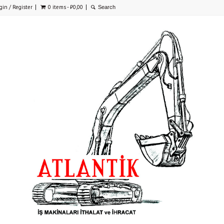
gin / Register
0 items -
₺
0,00