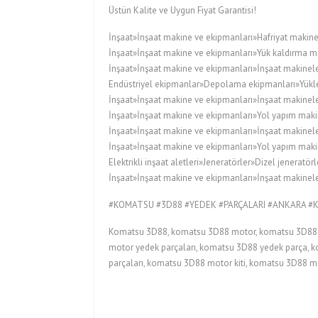
Üstün Kalite ve Uygun Fiyat Garantisi!
İnşaat»İnşaat makine ve ekipmanları»Hafriyat makine
İnşaat»İnşaat makine ve ekipmanları»Yük kaldırma ma
İnşaat»İnşaat makine ve ekipmanları»İnşaat makineler
Endüstriyel ekipmanlar»Depolama ekipmanları»Yükleyi
İnşaat»İnşaat makine ve ekipmanları»İnşaat makinele
İnşaat»İnşaat makine ve ekipmanları»Yol yapım maki
İnşaat»İnşaat makine ve ekipmanları»İnşaat makinele
İnşaat»İnşaat makine ve ekipmanları»Yol yapım maki
Elektrikli inşaat aletleri»Jeneratörler»Dizel jeneratörl
İnşaat»İnşaat makine ve ekipmanları»İnşaat makineler
#KOMATSU #3D88 #YEDEK #PARÇALARI #ANKARA 
Komatsu 3D88, komatsu 3D88 motor, komatsu 3D88 m
motor yedek parçaları, komatsu 3D88 yedek parça, k
parçaları, komatsu 3D88 motor kiti, komatsu 3D88 m