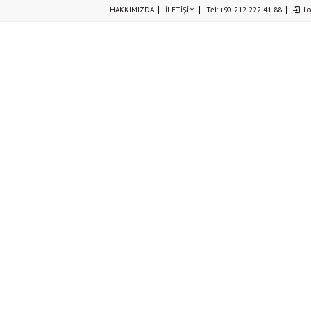
HAKKIMIZDA
İLETİŞİM
Tel: +90 212 222 41 88
Lo