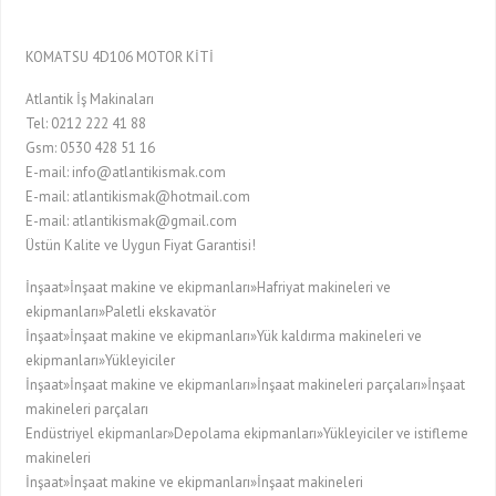
KOMATSU 4D106 MOTOR KİTİ
Atlantik İş Makinaları
Tel: 0212 222 41 88
Gsm: 0530 428 51 16
E-mail: info@atlantikismak.com
E-mail: atlantikismak@hotmail.com
E-mail: atlantikismak@gmail.com
Üstün Kalite ve Uygun Fiyat Garantisi!
İnşaat»İnşaat makine ve ekipmanları»Hafriyat makineleri ve
ekipmanları»Paletli ekskavatör
İnşaat»İnşaat makine ve ekipmanları»Yük kaldırma makineleri ve
ekipmanları»Yükleyiciler
İnşaat»İnşaat makine ve ekipmanları»İnşaat makineleri parçaları»İnşaat
makineleri parçaları
Endüstriyel ekipmanlar»Depolama ekipmanları»Yükleyiciler ve istifleme
makineleri
İnşaat»İnşaat makine ve ekipmanları»İnşaat makineleri