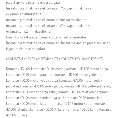
parçaları»Kaldırma makinesi parçaları
İnşaat»İnşaat makine ve ekipmanları»Yol yapım makine ve
ekipmanları»Buldozerler
İnşaat»İnşaat makine ve ekipmanları»İnşaat makineleri
İnşaat»İnşaat makine ve ekipmanları»Yol yapım makine ve
ekipmanları»Zemin düzelticiler
Elektrikli inşaat aletleri»Jeneratörler»Dizel jeneratörler
İnşaat»İnşaat makine ve ekipmanları»İnşaat makineleri parçaları»Diğer
inşaat makineleri parçaları
#KOMATSU #4D106 #MOTOR #KİTİ #KOMATSU4D106MOTORKİTİ
Komatsu 4D106, komatsu 4D106 motor, komatsu 4D106 motor parça,
komatsu 4D106 motor parçaları, komatsu 4D106 motor yedekleri,
komatsu 4D106 motor yedek parça, komatsu 4D106 motor yedek
parçaları, komatsu 4D106 yedek parça, komatsu 4D106 yedek parçaları,
komatsu 4D106 yedek parça satışı, komatsu 4D106 revizyon parçaları,
komatsu 4D106 motor tamir parçaları, komatsu 4D106 motor kiti,
komatsu 4D106 motor kitleri, komatsu 4D106 motor setleri, komatsu
4D106 İstanbul, komatsu 4D106 Ankara, komatsu 4D106 İzmir, komatsu
4D106 Türkiye