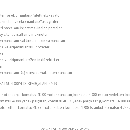
leri ve ekipmanları»Paletli ekskavatör
kineleri ve ekipmanları»Yükleyiciler
i parçaları»İnşaat makineleri parçaları
ciler ve istifleme makineleri
ri parçaları»Kaldırma makinesi parçaları
ne ve ekipmanları»Buldozerler
ri
ne ve ekipmanları»Zemin düzelticiler
er
i parçaları»Diğer inşaat makineleri parçaları
OMATSU4D88YEDEKPARÇALARIİZMİR
otor parça, komatsu 4D88 motor parçaları, komatsu 4D88 motor yedekleri, k
omatsu 4D88 yedek parçaları, komatsu 4D88 yedek parça satışı, komatsu 4D88 r
otor kitleri, komatsu 4D88 motor setleri, komatsu 4D88 İstanbul, komatsu 4D88
KOMATSU 4D88 YEDEK PARÇA