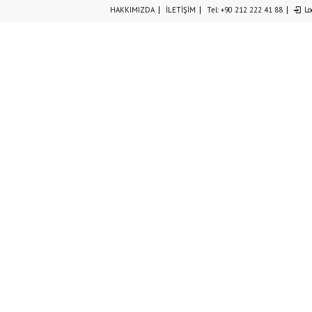
HAKKIMIZDA
İLETİŞİM
Tel: +90 212 222 41 88
Lo