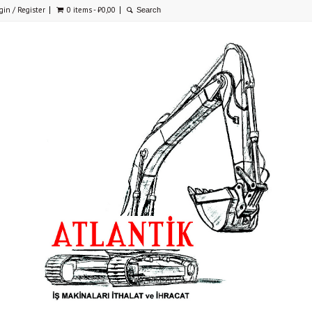
gin / Register
0 items -
₺
0,00