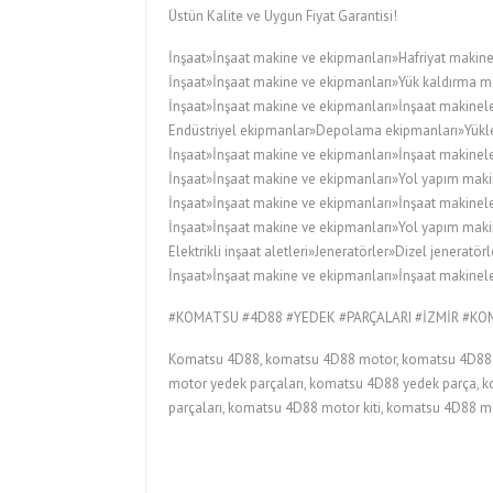
Üstün Kalite ve Uygun Fiyat Garantisi!
İnşaat»İnşaat makine ve ekipmanları»Hafriyat makine
İnşaat»İnşaat makine ve ekipmanları»Yük kaldırma ma
İnşaat»İnşaat makine ve ekipmanları»İnşaat makineler
Endüstriyel ekipmanlar»Depolama ekipmanları»Yükleyi
İnşaat»İnşaat makine ve ekipmanları»İnşaat makinele
İnşaat»İnşaat makine ve ekipmanları»Yol yapım maki
İnşaat»İnşaat makine ve ekipmanları»İnşaat makinele
İnşaat»İnşaat makine ve ekipmanları»Yol yapım maki
Elektrikli inşaat aletleri»Jeneratörler»Dizel jeneratörl
İnşaat»İnşaat makine ve ekipmanları»İnşaat makineler
#KOMATSU #4D88 #YEDEK #PARÇALARI #İZMİR #K
Komatsu 4D88, komatsu 4D88 motor, komatsu 4D88 m
motor yedek parçaları, komatsu 4D88 yedek parça, k
parçaları, komatsu 4D88 motor kiti, komatsu 4D88 m