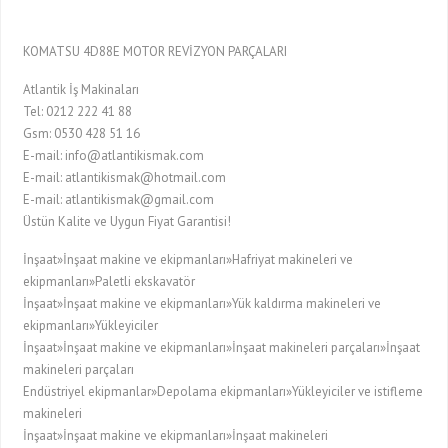
KOMATSU 4D88E MOTOR REVİZYON PARÇALARI
Atlantik İş Makinaları
Tel: 0212 222 41 88
Gsm: 0530 428 51 16
E-mail: info@atlantikismak.com
E-mail: atlantikismak@hotmail.com
E-mail: atlantikismak@gmail.com
Üstün Kalite ve Uygun Fiyat Garantisi!
İnşaat»İnşaat makine ve ekipmanları»Hafriyat makineleri ve
ekipmanları»Paletli ekskavatör
İnşaat»İnşaat makine ve ekipmanları»Yük kaldırma makineleri ve
ekipmanları»Yükleyiciler
İnşaat»İnşaat makine ve ekipmanları»İnşaat makineleri parçaları»İnşaat
makineleri parçaları
Endüstriyel ekipmanlar»Depolama ekipmanları»Yükleyiciler ve istifleme
makineleri
İnşaat»İnşaat makine ve ekipmanları»İnşaat makineleri