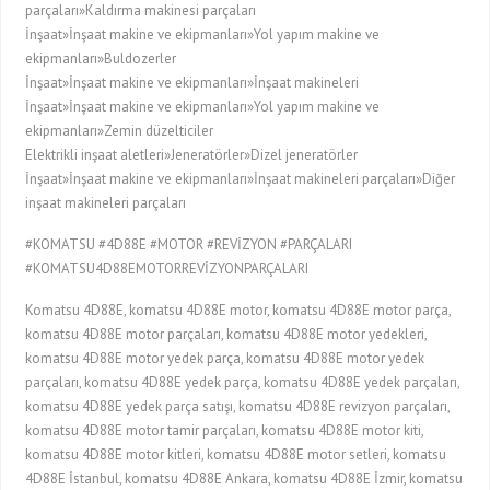
parçaları»Kaldırma makinesi parçaları
İnşaat»İnşaat makine ve ekipmanları»Yol yapım makine ve
ekipmanları»Buldozerler
İnşaat»İnşaat makine ve ekipmanları»İnşaat makineleri
İnşaat»İnşaat makine ve ekipmanları»Yol yapım makine ve
ekipmanları»Zemin düzelticiler
Elektrikli inşaat aletleri»Jeneratörler»Dizel jeneratörler
İnşaat»İnşaat makine ve ekipmanları»İnşaat makineleri parçaları»Diğer
inşaat makineleri parçaları
#KOMATSU #4D88E #MOTOR #REVİZYON #PARÇALARI
#KOMATSU4D88EMOTORREVİZYONPARÇALARI
Komatsu 4D88E, komatsu 4D88E motor, komatsu 4D88E motor parça,
komatsu 4D88E motor parçaları, komatsu 4D88E motor yedekleri,
komatsu 4D88E motor yedek parça, komatsu 4D88E motor yedek
parçaları, komatsu 4D88E yedek parça, komatsu 4D88E yedek parçaları,
komatsu 4D88E yedek parça satışı, komatsu 4D88E revizyon parçaları,
komatsu 4D88E motor tamir parçaları, komatsu 4D88E motor kiti,
komatsu 4D88E motor kitleri, komatsu 4D88E motor setleri, komatsu
4D88E İstanbul, komatsu 4D88E Ankara, komatsu 4D88E İzmir, komatsu