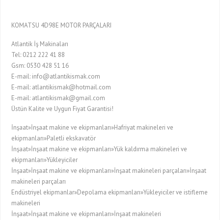
KOMATSU 4D98E MOTOR PARÇALARI
Atlantik İş Makinaları
Tel: 0212 222 41 88
Gsm: 0530 428 51 16
E-mail: info@atlantikismak.com
E-mail: atlantikismak@hotmail.com
E-mail: atlantikismak@gmail.com
Üstün Kalite ve Uygun Fiyat Garantisi!
İnşaat»İnşaat makine ve ekipmanları»Hafriyat makineleri ve
ekipmanları»Paletli ekskavatör
İnşaat»İnşaat makine ve ekipmanları»Yük kaldırma makineleri ve
ekipmanları»Yükleyiciler
İnşaat»İnşaat makine ve ekipmanları»İnşaat makineleri parçaları»İnşaat
makineleri parçaları
Endüstriyel ekipmanlar»Depolama ekipmanları»Yükleyiciler ve istifleme
makineleri
İnşaat»İnşaat makine ve ekipmanları»İnşaat makineleri