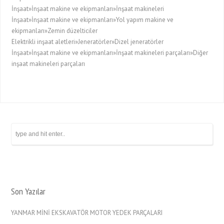
İnşaat»İnşaat makine ve ekipmanları»İnşaat makineleri
İnşaat»İnşaat makine ve ekipmanları»Yol yapım makine ve
ekipmanları»Zemin düzelticiler
Elektrikli inşaat aletleri»Jeneratörler»Dizel jeneratörler
İnşaat»İnşaat makine ve ekipmanları»İnşaat makineleri parçaları»Diğer
inşaat makineleri parçaları
Son Yazılar
YANMAR MİNİ EKSKAVATÖR MOTOR YEDEK PARÇALARI