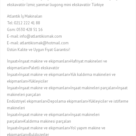
ekskavatör İzmir, yanmar liugong mini ekskavatör Türkiye
Atlantik İş Makinaları
Tel: 0212 222 41 88
Gsm: 0530 428 51 16
E-mail: info@atlantikismak.com
E-mail: atlantikismak@hotmail.com
Üstün Kalite ve Uygun Fiyat Garantisi!
İnşaat»İnşaat makine ve ekipmanları»Hafriyat makineleri ve
ekipmanları»Paletli ekskavatör
İnşaat»İnşaat makine ve ekipmanları»Yük kaldırma makineleri ve
ekipmanları»Yükleyiciler
İnşaat»İnşaat makine ve ekipmanları»İnşaat makineleri parçaları»İnşaat
makineleri parçaları
Endüstriyel ekipmanlar»Depolama ekipmanları»Yükleyiciler ve istifleme
makineleri
İnşaat»İnşaat makine ve ekipmanları»İnşaat makineleri
parçaları»Kaldırma makinesi parçaları
İnşaat»İnşaat makine ve ekipmanları»Yol yapım makine ve
ekipmanları»Buldozerler