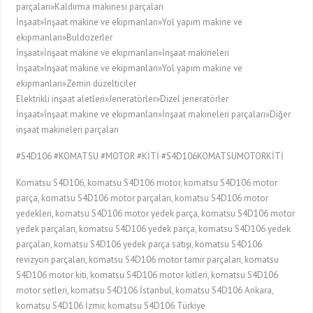
parçaları»Kaldırma makinesi parçaları
İnşaat»İnşaat makine ve ekipmanları»Yol yapım makine ve
ekipmanları»Buldozerler
İnşaat»İnşaat makine ve ekipmanları»İnşaat makineleri
İnşaat»İnşaat makine ve ekipmanları»Yol yapım makine ve
ekipmanları»Zemin düzelticiler
Elektrikli inşaat aletleri»Jeneratörler»Dizel jeneratörler
İnşaat»İnşaat makine ve ekipmanları»İnşaat makineleri parçaları»Diğer
inşaat makineleri parçaları
#S4D106 #KOMATSU #MOTOR #KİTİ #S4D106KOMATSUMOTORKİTİ
Komatsu S4D106, komatsu S4D106 motor, komatsu S4D106 motor
parça, komatsu S4D106 motor parçaları, komatsu S4D106 motor
yedekleri, komatsu S4D106 motor yedek parça, komatsu S4D106 motor
yedek parçaları, komatsu S4D106 yedek parça, komatsu S4D106 yedek
parçaları, komatsu S4D106 yedek parça satışı, komatsu S4D106
revizyon parçaları, komatsu S4D106 motor tamir parçaları, komatsu
S4D106 motor kiti, komatsu S4D106 motor kitleri, komatsu S4D106
motor setleri, komatsu S4D106 İstanbul, komatsu S4D106 Ankara,
komatsu S4D106 İzmir, komatsu S4D106 Türkiye