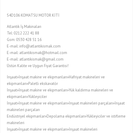
S4D106 KOMATSU MOTOR KİTİ
Atlantik İş Makinaları
Tel: 0212 222 41 88
Gsm: 0530 428 51 16
E-mail: info@atlantikismak.com
E-mail: atlantikismak@hotmail.com
E-mail: atlantikismak@gmail.com
Üstün Kalite ve Uygun Fiyat Garantisi!
İnşaat»İnşaat makine ve ekipmanları»Hafriyat makineleri ve
ekipmanları»Paletli ekskavatör
İnşaat»İnşaat makine ve ekipmanları»Yük kaldırma makineleri ve
ekipmanları»Yükleyiciler
İnşaat»İnşaat makine ve ekipmanları»İnşaat makineleri parçaları»İnşaat
makineleri parçaları
Endüstriyel ekipmanlar»Depolama ekipmanları»Yükleyiciler ve istifleme
makineleri
İnşaat»İnşaat makine ve ekipmanları»İnşaat makineleri