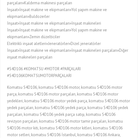
parçaları»Kaldırma makinesi parçaları
İnşaat»İnşaat makine ve ekipmanları»Yol yapım makine ve
ekipmanları»Buldozerler
İnşaat»İnşaat makine ve ekipmanları»İnşaat makineleri
İnşaat»İnşaat makine ve ekipmanları»Yol yapım makine ve
ekipmanları»Zemin düzelticiler
Elektrikli inşaat aletleri»Jeneratörler»Dizel jeneratörler
İnşaat»İnşaat makine ve ekipmanları»İnşaat makineleri parçaları»Diğer
inşaat makineleri parçaları
#S4D106 #KOMATSU #MOTOR #PARÇALARI
#S4D106KOMATSUMOTORPARÇALARI
Komatsu S4D106, komatsu S4D106 motor, komatsu S4D106 motor
parça, komatsu S4D106 motor parçaları, komatsu S4D106 motor
yedekleri, komatsu S4D106 motor yedek parça, komatsu S4D106 motor
yedek parçaları, komatsu S4D106 yedek parça, komatsu S4D106 yedek
parçaları, komatsu S4D106 yedek parça satışı, komatsu S4D106
revizyon parçaları, komatsu S4D106 motor tamir parçaları, komatsu
S4D106 motor kiti, komatsu S4D106 motor kitleri, komatsu S4D106
motor setleri, komatsu S4D106 İstanbul, komatsu S4D106 Ankara,