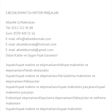
S4D106 KOMATSU MOTOR PARÇALARI
Atlantik İş Makinaları
Tel: 0212 222 41 88
Gsm: 0530 428 51 16
E-mail: info@atlantikismak.com
E-mail: atlantikismak@hotmail.com
E-mail: atlantikismak@gmail.com
Üstün Kalite ve Uygun Fiyat Garantisi!
İnşaat»İnşaat makine ve ekipmanları»Hafriyat makineleri ve
ekipmanları»Paletli ekskavatör
İnşaat»İnşaat makine ve ekipmanları»Yük kaldırma makineleri ve
ekipmanları»Yükleyiciler
İnşaat»İnşaat makine ve ekipmanları»İnşaat makineleri parçaları»İnşaat
makineleri parçaları
Endüstriyel ekipmanlar»Depolama ekipmanları»Yükleyiciler ve istifleme
makineleri
İnşaat»İnşaat makine ve ekipmanları»İnşaat makineleri