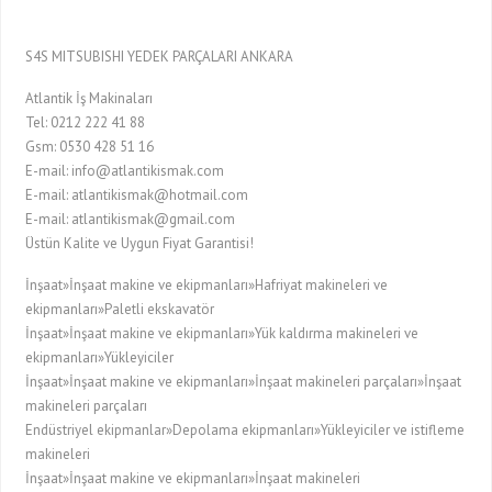
S4S MITSUBISHI YEDEK PARÇALARI ANKARA
Atlantik İş Makinaları
Tel: 0212 222 41 88
Gsm: 0530 428 51 16
E-mail: info@atlantikismak.com
E-mail: atlantikismak@hotmail.com
E-mail: atlantikismak@gmail.com
Üstün Kalite ve Uygun Fiyat Garantisi!
İnşaat»İnşaat makine ve ekipmanları»Hafriyat makineleri ve
ekipmanları»Paletli ekskavatör
İnşaat»İnşaat makine ve ekipmanları»Yük kaldırma makineleri ve
ekipmanları»Yükleyiciler
İnşaat»İnşaat makine ve ekipmanları»İnşaat makineleri parçaları»İnşaat
makineleri parçaları
Endüstriyel ekipmanlar»Depolama ekipmanları»Yükleyiciler ve istifleme
makineleri
İnşaat»İnşaat makine ve ekipmanları»İnşaat makineleri