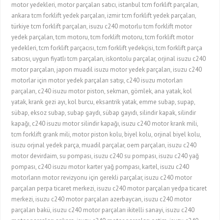
motor yedekleri, motor parçaları satıcı, istanbul tcm forklift parçaları,
ankara tcm forklift yedek parçaları, izmir tcm forklift yedek parçaları,
türkiye tcm forklift parçaları, isuzu c240 motorlu tcm forklift motor
yedek parçaları, tcm motoru, tcm forklift motoru, tcm forklift motor
yedekleri, tcm forklift parçacısı, tcm forklift yedekçisi, tcm forklift parça
satıcısı, uygun fiyatlı tcm parçaları, iskontolu parçalar, orjinal isuzu c240
motor parçaları, japon muadil isuzu motor yedek parçaları, isuzu c240
motorlar için motor yedek parçaları satışı, c240 isuzu motorları
parçaları, c240 isuzu motor piston, sekman, gömlek, ana yatak, kol
yatak, krank gezi ayı, kol burcu, eksantrik yatak, emme subap, supap,
sübap, eksoz subap, subap gaydı, sübap gayıdı, silindir kapak, silindir
kapağı, c240 isuzu motor silindir kapağı, isuzu c240 motor krank mili,
tcm forklift grank mili, motor piston kolu, biyel kolu, orjinal biyel kolu,
isuzu orjınal yedek parça, muadil parçalar, oem parçaları, isuzu c240
motor devirdaim, su pompası, isuzu c240 su pompası, isuzu c240 yağ
pompası, c240 isuzu motor karter yağ pompası, kartel, isuzu c240
motorların motor revizyonu için gerekli parçalar, isuzu c240 motor
parçaları perpa ticaret merkezi, isuzu c240 motor parçaları yedpa ticaret
merkezi, isuzu c240 motor parçaları azerbaycan, isuzu c240 motor
parçaları bakü, isuzu c240 motor parçaları ikitelli sanayi, isuzu c240