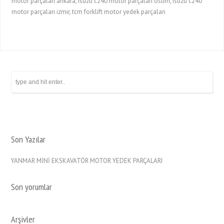
motor parçaları ankara, isuzu c240 motor parçaları ostim, isuzu c240
motor parçaları izmir, tcm forklift motor yedek parçaları
Son Yazılar
YANMAR MİNİ EKSKAVATÖR MOTOR YEDEK PARÇALARI
Son yorumlar
Arşivler