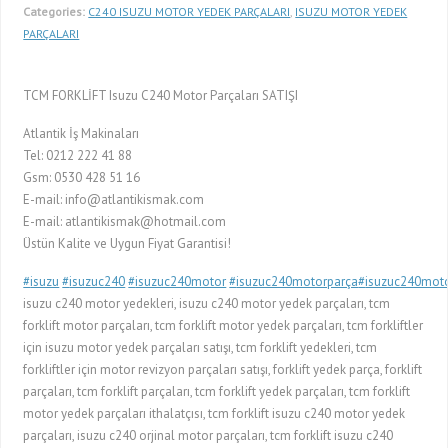
Categories:
C240 ISUZU MOTOR YEDEK PARÇALARI
,
ISUZU MOTOR YEDEK
PARÇALARI
TCM FORKLİFT Isuzu C240 Motor Parçaları SATIŞI
Atlantik İş Makinaları
Tel: 0212 222 41 88
Gsm: 0530 428 51 16
E-mail: info@atlantikismak.com
E-mail: atlantikismak@hotmail.com
Üstün Kalite ve Uygun Fiyat Garantisi!
#
isuzu
#
isuzuc240
#
isuzuc240motor
#
isuzuc240motorparça
#
isuzuc240moto
isuzu c240 motor yedekleri, isuzu c240 motor yedek parçaları, tcm
forklift motor parçaları, tcm forklift motor yedek parçaları, tcm forkliftler
için isuzu motor yedek parçaları satışı, tcm forklift yedekleri, tcm
forkliftler için motor revizyon parçaları satışı, forklift yedek parça, forklift
parçaları, tcm forklift parçaları, tcm forklift yedek parçaları, tcm forklift
motor yedek parçaları ithalatçısı, tcm forklift isuzu c240 motor yedek
parçaları, isuzu c240 orjinal motor parçaları, tcm forklift isuzu c240