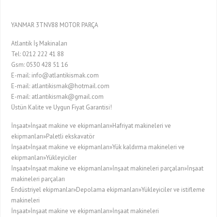
YANMAR 3TNV88 MOTOR PARÇA
Atlantik İş Makinaları
Tel: 0212 222 41 88
Gsm: 0530 428 51 16
E-mail: info@atlantikismak.com
E-mail: atlantikismak@hotmail.com
E-mail: atlantikismak@gmail.com
Üstün Kalite ve Uygun Fiyat Garantisi!
İnşaat»İnşaat makine ve ekipmanları»Hafriyat makineleri ve
ekipmanları»Paletli ekskavatör
İnşaat»İnşaat makine ve ekipmanları»Yük kaldırma makineleri ve
ekipmanları»Yükleyiciler
İnşaat»İnşaat makine ve ekipmanları»İnşaat makineleri parçaları»İnşaat
makineleri parçaları
Endüstriyel ekipmanlar»Depolama ekipmanları»Yükleyiciler ve istifleme
makineleri
İnşaat»İnşaat makine ve ekipmanları»İnşaat makineleri