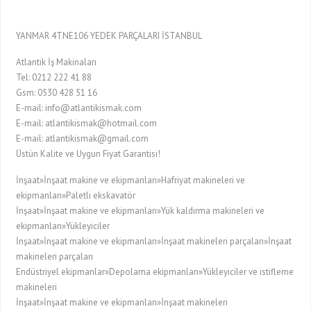
YANMAR 4TNE106 YEDEK PARÇALARI İSTANBUL
Atlantik İş Makinaları
Tel: 0212 222 41 88
Gsm: 0530 428 51 16
E-mail: info@atlantikismak.com
E-mail: atlantikismak@hotmail.com
E-mail: atlantikismak@gmail.com
Üstün Kalite ve Uygun Fiyat Garantisi!
İnşaat»İnşaat makine ve ekipmanları»Hafriyat makineleri ve
ekipmanları»Paletli ekskavatör
İnşaat»İnşaat makine ve ekipmanları»Yük kaldırma makineleri ve
ekipmanları»Yükleyiciler
İnşaat»İnşaat makine ve ekipmanları»İnşaat makineleri parçaları»İnşaat
makineleri parçaları
Endüstriyel ekipmanlar»Depolama ekipmanları»Yükleyiciler ve istifleme
makineleri
İnşaat»İnşaat makine ve ekipmanları»İnşaat makineleri